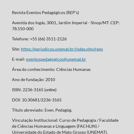
Revista Eventos Pedagógicos (REP’s)
Avenida dos Ingás, 3001, Jardim Imperial - Sinop/MT. CEP:
78.550-000
Telefone: +55 (66) 3511-2126
Site:
https://periodicos.unemat.br/index.php/reps
E-mail:
eventospedagogicos@unemat.br
Área do conhecimento: Ciências Humanas
Ano de fundação: 2010
ISSN: 2236-3165 (
online
)
DOI: 10.30681/2236-3165
Título abreviado: Even. Pedagóg.
Vinculação Institucional: Curso de Pedagogia / Faculdade
de Ciências Humanas e Linguagem (FACHLIN) /
Universidade do Estado de Mato Grosso (UNEMAT).