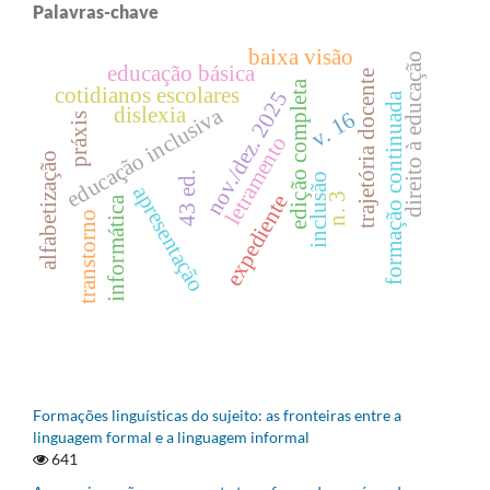
Palavras-chave
baixa visão
direito à educação
educação básica
trajetória docente
edição completa
cotidianos escolares
nov./dez. 2025
formação continuada
educação inclusiva
dislexia
v. 16
práxis
letramento
alfabetização
43 ed.
inclusão
apresentação
expediente
n. 3
informática
transtorno
Formações linguísticas do sujeito: as fronteiras entre a
linguagem formal e a linguagem informal
641