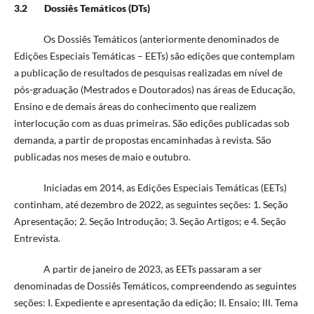
3.2 Dossiês Temáticos (DTs)
Os Dossiês Temáticos (anteriormente denominados de
Edições Especiais Temáticas – EETs) são edições que contemplam
a publicação de resultados de pesquisas realizadas em nível de
pós-graduação (Mestrados e Doutorados) nas áreas de Educação,
Ensino e de demais áreas do conhecimento que realizem
interlocução com as duas primeiras. São edições publicadas sob
demanda, a partir de propostas encaminhadas à revista. São
publicadas nos meses de maio e outubro.
Iniciadas em 2014, as Edições Especiais Temáticas (EETs)
continham, até dezembro de 2022, as seguintes seções: 1. Seção
Apresentação; 2. Seção Introdução; 3. Seção Artigos; e 4. Seção
Entrevista.
A partir de janeiro de 2023, as EETs passaram a ser
denominadas de Dossiês Temáticos, compreendendo as seguintes
seções: I. Expediente e apresentação da edição; II. Ensaio; III. Tema