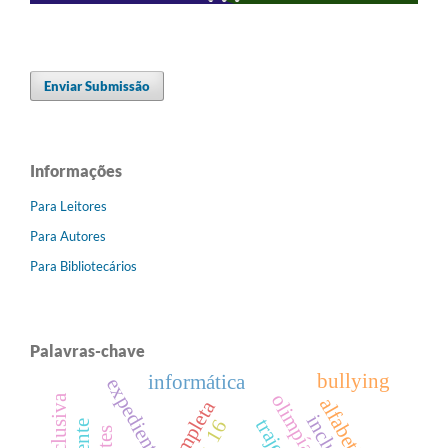
Enviar Submissão
Informações
Para Leitores
Para Autores
Para Bibliotecários
Palavras-chave
bullying
informática
expediente
alfabetização
inclusão
v. 16