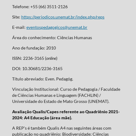
Telefone: +55 (66) 3511-2126
Site:
https://periodicos.unemat.br/index.php/reps
E-mail:
eventospedagogicos@unemat.br
Área do conhecimento: Ciências Humanas
Ano de fundação: 2010
ISSN: 2236-3165 (
online
)
DOI: 10.30681/2236-3165
Título abreviado: Even. Pedagóg.
Vinculação Institucional: Curso de Pedagogia / Faculdade
de Ciências Humanas e Linguagem (FACHLIN) /
Universidade do Estado de Mato Grosso (UNEMAT).
Avaliação Qualis/Capes referente ao Quadriênio 2021-
2024: A4 Educação (área mãe).
A REP's é também Qualis A4 nas seguintes áreas com
publicação no quadriênio: Biodiversidade; Ciências