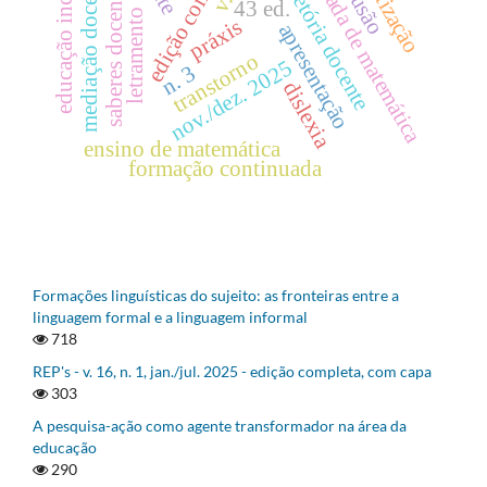
olimpíada de matemática
educação inclusiva
edição completa
trajetória docente
mediação docente
saberes docentes
43 ed.
letramento
práxis
apresentação
transtorno
nov./dez. 2025
n. 3
dislexia
ensino de matemática
formação continuada
Formações linguísticas do sujeito: as fronteiras entre a
linguagem formal e a linguagem informal
718
REP's - v. 16, n. 1, jan./jul. 2025 - edição completa, com capa
303
A pesquisa-ação como agente transformador na área da
educação
290