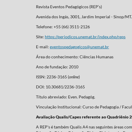
Revista Eventos Pedagógicos (REP’s)
Avenida dos Ingás, 3001, Jardim Imperial - Sinop/M
Telefone: +55 (66) 3511-2126
Site:
https://periodicos.unemat.br/index.php/reps
E-mail:
eventospedagogicos@unemat.br
Área do conhecimento: Ciências Humanas
Ano de fundação: 2010
ISSN: 2236-3165 (
online
)
DOI: 10.30681/2236-3165
Título abreviado: Even. Pedagóg.
Vinculação Institucional: Curso de Pedagogia / Fa
Avaliação Qualis/Capes referente ao Quadriênio 
A REP's é também Qualis A4 nas seguintes áreas com 