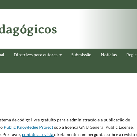
ual
Diretrizes para autores
Submissão
Notícias
Regis
istema de código livre gratuito para a administração e a publicação de
lo
Public Knowledge Project
sob a licença GNU General Public License.
. Por favor,
contate a revista
diretamente com perguntas sobre a revista 