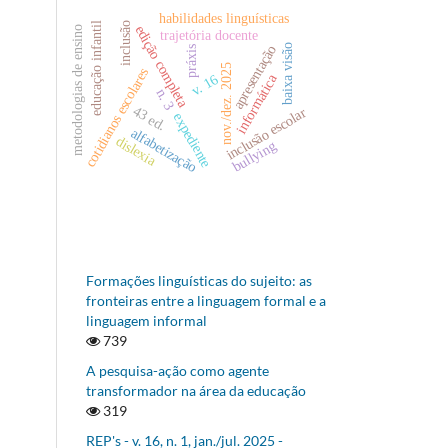
habilidades linguísticas
educação infantil
inclusão
edição completa
metodologias de ensino
trajetória docente
baixa visão
apresentação
práxis
nov./dez. 2025
cotidianos escolares
informática
v. 16
n. 3
43 ed.
inclusão escolar
expediente
alfabetização
dislexia
bullying
Formações linguísticas do sujeito: as
fronteiras entre a linguagem formal e a
linguagem informal
739
A pesquisa-ação como agente
transformador na área da educação
319
REP's - v. 16, n. 1, jan./jul. 2025 -