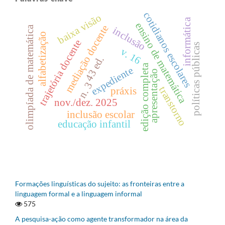
cotidianos escolares
baixa visão
informática
ensino de matemática
mediação docente
olimpíada de matemática
inclusão
alfabetização
trajetória docente
políticas públicas
v. 16
43 ed.
edição completa
expediente
apresentação
n. 3
transtorno
práxis
nov./dez. 2025
inclusão escolar
educação infantil
Formações linguísticas do sujeito: as fronteiras entre a
linguagem formal e a linguagem informal
575
A pesquisa-ação como agente transformador na área da