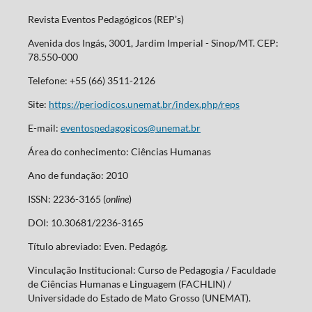
Revista Eventos Pedagógicos (REP’s)
Avenida dos Ingás, 3001, Jardim Imperial - Sinop/MT. CEP:
78.550-000
Telefone: +55 (66) 3511-2126
Site:
https://periodicos.unemat.br/index.php/reps
E-mail:
eventospedagogicos@unemat.br
Área do conhecimento: Ciências Humanas
Ano de fundação: 2010
ISSN: 2236-3165 (
online
)
DOI: 10.30681/2236-3165
Título abreviado: Even. Pedagóg.
Vinculação Institucional: Curso de Pedagogia / Faculdade
de Ciências Humanas e Linguagem (FACHLIN) /
Universidade do Estado de Mato Grosso (UNEMAT).