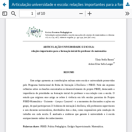
Articulação universidade e escola: relações importantes para a formação inicial do professor de matemática