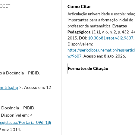
-CCET
Como Citar
Articulação universidade e escola: rela
importantes para a formação inicial do
professor de matemática.
Eventos
Pedagógicos
,
[S. l.]
, v. 6, n. 2, p. 432–4
2015. DOI:
10.30681/reps.v6i2.9607
.
Disponível em:
https://periodicos.unemat.br/reps/artic
w/9607
. Acesso em: 8 ago. 2026.
Formatos de Citação
ão à Docência – PIBID.
ram_55.php
> . Acesso em: 12
 à Docência – PIBID.
 Disponível em: <
legislacao/Portaria_096_18j
 nov. 2014.