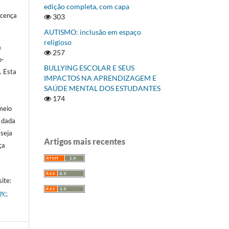
edição completa, com capa
icença
303
AUTISMO: inclusão em espaço
religioso
á
257
o-
BULLYING ESCOLAR E SEUS
]
. Esta
IMPACTOS NA APRENDIZAGEM E
SAÚDE MENTAL DOS ESTUDANTES
174
meio
a dada
 seja
Artigos mais recentes
ça
ite:
by-