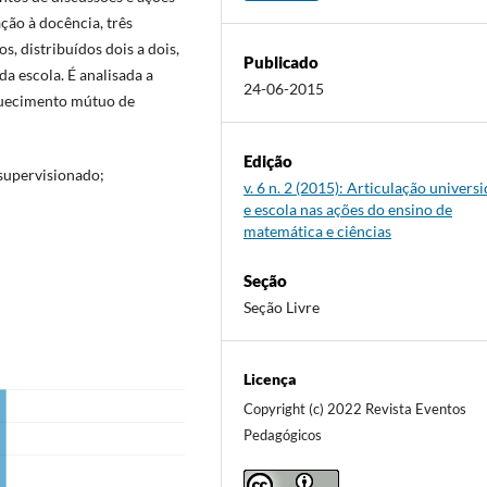
ção à docência, três
s, distribuídos dois a dois,
Publicado
a escola. É analisada a
24-06-2015
iquecimento mútuo de
Edição
 supervisionado;
v. 6 n. 2 (2015): Articulação univers
e escola nas ações do ensino de
matemática e ciências
Seção
Seção Livre
Licença
Copyright (c) 2022 Revista Eventos
Pedagógicos