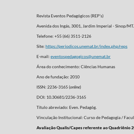
Revista Eventos Pedagógicos (REP’s)
Avenida dos Ingás, 3001, Jardim Imperial - Sinop/M
Telefone: +55 (66) 3511-2126
Site:
https://periodicos.unemat.br/index.php/reps
E-mail:
eventospedagogicos@unemat.br
Área do conhecimento: Ciências Humanas
Ano de fundação: 2010
ISSN: 2236-3165 (
online
)
DOI: 10.30681/2236-3165
Título abreviado: Even. Pedagóg.
Vinculação Institucional: Curso de Pedagogia / Fa
Avaliação Qualis/Capes referente ao Quadriênio 