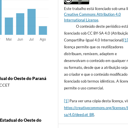
Este trabalho está licenciado sob uma l
Creative Commons Attribution 4.0
International License
.
O conteúdo deste periódico est
licenciado sob CC BY-SA 4.0 (Atribuiçã
Compartilha-Igual 4.0 Internacional)
[1
licença permite que os reutilizadores
distribuam, remixem, adaptem e
desenvolvam o conteúdo em qualquer 
ou formato, desde que a atribuição sej
ao criador e que o conteúdo modificado
adual do Oeste do Paraná
licenciado sob termos idênticos. A licen
-CCET
permite o uso comercial.
[1]
Para ver uma cópia desta licença, vis
https://creativecommons.org/licenses/
sa/4.0/deed.pt_BR
.
e Estadual do Oeste do