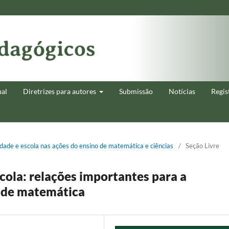
ual
Diretrizes para autores
Submissão
Notícias
Regis
sidade e escola nas ações do ensino de matemática e ciências
/
Seção Livre
cola: relações importantes para a
r de matemática