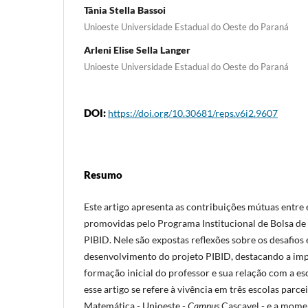
Tânia Stella Bassoi
Unioeste Universidade Estadual do Oeste do Paraná
Arleni Elise Sella Langer
Unioeste Universidade Estadual do Oeste do Paraná
DOI:
https://doi.org/10.30681/reps.v6i2.9607
Resumo
Este artigo apresenta as contribuições mútuas entre 
promovidas pelo Programa Institucional de Bolsa de 
PIBID. Nele são expostas reflexões sobre os desafios
desenvolvimento do projeto PIBID, destacando a imp
formação inicial do professor e sua relação com a es
esse artigo se refere à vivência em três escolas parc
Matemática - Unioeste -
Campus
Cascavel - e a momen