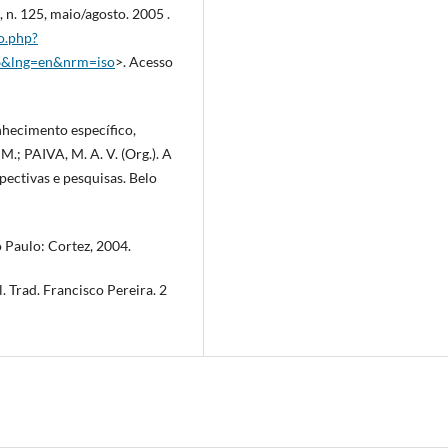
, n. 125, maio/agosto. 2005 .
lo.php?
6&lng=en&nrm=iso
>. Acesso
hecimento específico,
.; PAIVA, M. A. V. (Org.). A
ectivas e pesquisas. Belo
o Paulo: Cortez, 2004.
 Trad. Francisco Pereira. 2