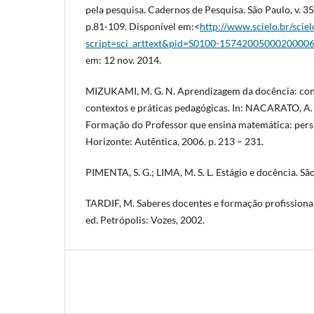
pela pesquisa. Cadernos de Pesquisa. São Paulo, v. 35
p.81-109. Disponível em:<
http://www.scielo.br/scie
script=sci_arttext&pid=S0100-1574200500020000
em: 12 nov. 2014.
MIZUKAMI, M. G. N. Aprendizagem da docência: con
contextos e práticas pedagógicas. In: NACARATO, A. M
Formação do Professor que ensina matemática: persp
Horizonte: Autêntica, 2006. p. 213 – 231.
PIMENTA, S. G.; LIMA, M. S. L. Estágio e docência. Sã
TARDIF, M. Saberes docentes e formação profissional.
ed. Petrópolis: Vozes, 2002.