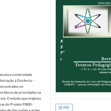
escola e universidade
Iniciação à Docência –
 encontrados no
ortância de prioridades na
cola. O estudo que originou
eiras do Projeto PIBID-
PDF
tos de discussões e ações