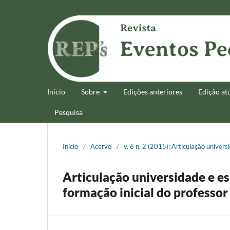
Início
Sobre
Edições anteriores
Edição at
Pesquisa
Início
/
Acervo
/
v. 6 n. 2 (2015): Articulação univer
Articulação universidade e es
formação inicial do professo