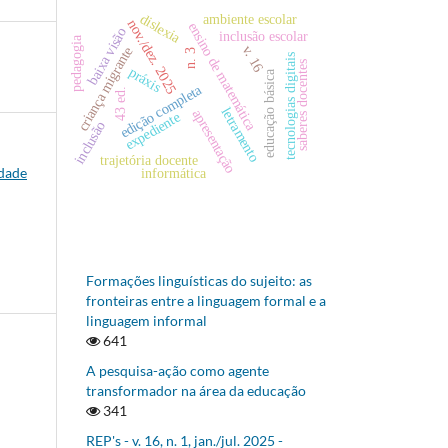
dislexia
ambiente escolar
nov./dez. 2025
ensino de matemática
baixa visão
inclusão escolar
pedagogia
v. 16
criança migrante
n. 3
tecnologias digitais
saberes docentes
práxis
educação básica
edição completa
43 ed.
letramento
apresentação
expediente
inclusão
trajetória docente
informática
idade
Formações linguísticas do sujeito: as
fronteiras entre a linguagem formal e a
linguagem informal
641
A pesquisa-ação como agente
transformador na área da educação
341
REP's - v. 16, n. 1, jan./jul. 2025 -