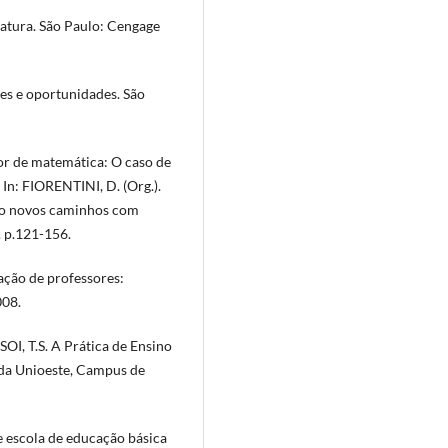
atura. São Paulo: Cengage
es e oportunidades. São
or de matemática: O caso de
 In: FIORENTINI, D. (Org.).
do novos caminhos com
. p.121-156.
ção de professores:
008.
I, T.S. A Prática de Ensino
 da Unioeste, Campus de
 escola de educação básica