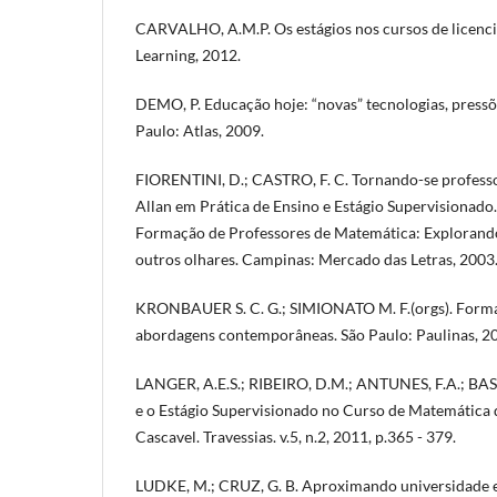
CARVALHO, A.M.P. Os estágios nos cursos de licenci
Learning, 2012.
DEMO, P. Educação hoje: “novas” tecnologias, pressõ
Paulo: Atlas, 2009.
FIORENTINI, D.; CASTRO, F. C. Tornando-se profess
Allan em Prática de Ensino e Estágio Supervisionado.
Formação de Professores de Matemática: Exploran
outros olhares. Campinas: Mercado das Letras, 2003
KRONBAUER S. C. G.; SIMIONATO M. F.(orgs). Forma
abordagens contemporâneas. São Paulo: Paulinas, 2
LANGER, A.E.S.; RIBEIRO, D.M.; ANTUNES, F.A.; BASSO
e o Estágio Supervisionado no Curso de Matemática
Cascavel. Travessias. v.5, n.2, 2011, p.365 - 379.
LUDKE, M.; CRUZ, G. B. Aproximando universidade e