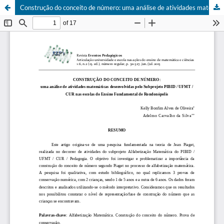
Construção do conceito de número: uma análise de atividades matemáticas desenvolvidas pelo Subprojeto PIBID / UFMT / CUR nas escolas do Ensino Fundamental de Rondonópolis