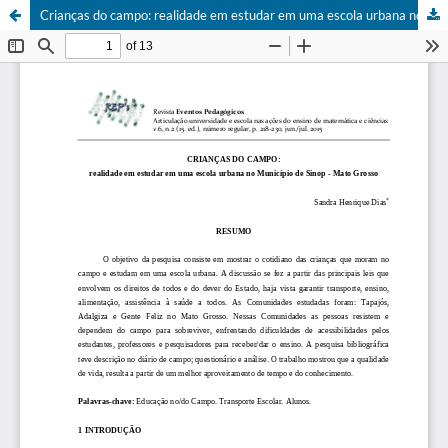
Crianças do campo: realidade em estudar em uma escola urbana no Município de Sinop - Mato Grosso