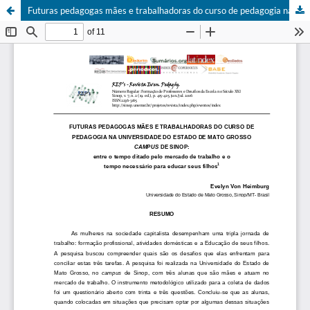
Futuras pedagogas mães e trabalhadoras do curso de pedagogia na Universidade do Estado de Mato Grosso Campus de Sinop: entre o tempo ditado pelo mercado de trabalho e o tempo necessário para educar seus filhos