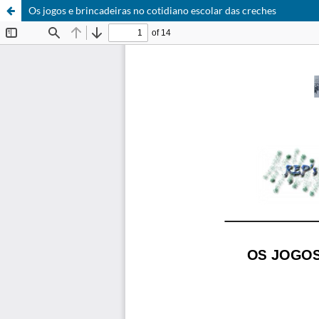
Os jogos e brincadeiras no cotidiano escolar das creches