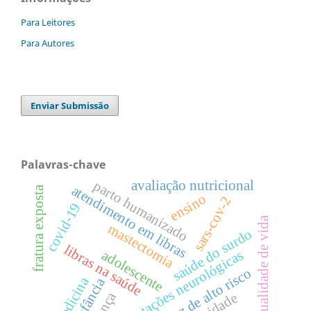
Para Leitores
Para Autores
Enviar Submissão
Palavras-chave
avaliação nutricional
parto humanizado
atendimento em libras
fratura exposta
ensino
sars-cov-2
covid-19
qualidade de vida
mastectomia
saúde do surdo
libras na saúde
adolescente
manifestações neurológicas
gravidez de alto risco
medicina
infância