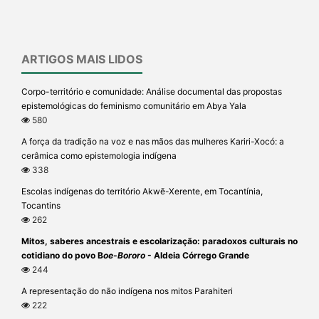
ARTIGOS MAIS LIDOS
Corpo-território e comunidade: Análise documental das propostas
epistemológicas do feminismo comunitário em Abya Yala
580
A força da tradição na voz e nas mãos das mulheres Kariri-Xocó: a
cerâmica como epistemologia indígena
338
Escolas indígenas do território Akwẽ-Xerente, em Tocantínia,
Tocantins
262
Mitos, saberes ancestrais e escolarização: paradoxos culturais no
cotidiano do povo B
oe-Bororo
- Aldeia Córrego Grande
244
A representação do não indígena nos mitos Parahiteri
222