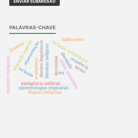
ENVIAR SUBMISSÃO
PALAVRAS-CHAVE
haliti-paresi
educação especial
inclusão intercultural
direitos linguísticos
fronteira
representação
literatura indígena
alteridade
decolonial
resistência
mulheres indígenas
avaliadores
aldeia passarinho
bésiro
inclusão
tea
inteligência artificial
epistemologias originárias
línguas indígenas