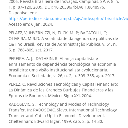
2006. Revista Brasileira de Inovação, Campinas, SP, v. 8, n.
1, p. 87–120, 2009. DOI: 10.20396/rbi.v8i1.8648976.
Disponível em:
https://periodicos.sbu.unicamp.br/ojs/index.php/rbi/article/
Acesso em: 6 jan. 2024.
PELAEZ, V; INVERNIZZI, N; FUCK, M. P; BAGATOLLI, C;
OLIVEIRA, M.R.D. A volatilidade da agenda de políticas de
C&T no Brasil. Revista de Administração Pública, v. 51, n.
5, p. 788–809, set. 2017.
PEREIRA, A. J.; DATHEIN, R. Aliança capitalista e
enraizamento da dependência tecnológica na economia
brasileira: uma visão institucionalista evolucionária.
Economia e Sociedade, v. 26, n. 2, p. 303–335, ago. 2017.
PEREZ, C. Revoluciones Tecnológicas y Capital Financiero:
La Dinámica de las Grandes Burbujas Financieras y las
Épocas de Bonanza. México: Siglo XXI, 2004.
RADOSEVIC, S. Technology and Modes of Technology
Transfer. In: RADOSEVIC, Slavo. International Technology
Transfer and ‘Catch Up’ in Economic Development.
Cheltenham: Edward Elgar, 1999. cap. 2, p. 14-30.