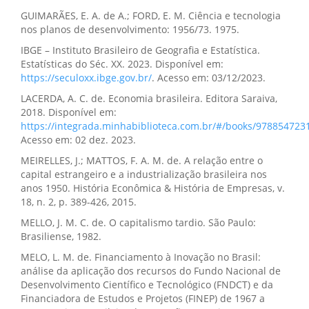
GUIMARÃES, E. A. de A.; FORD, E. M. Ciência e tecnologia
nos planos de desenvolvimento: 1956/73. 1975.
IBGE – Instituto Brasileiro de Geografia e Estatística.
Estatísticas do Séc. XX. 2023. Disponível em:
https://seculoxx.ibge.gov.br/
. Acesso em: 03/12/2023.
LACERDA, A. C. de. Economia brasileira. Editora Saraiva,
2018. Disponível em:
https://integrada.minhabiblioteca.com.br/#/books/978854723
Acesso em: 02 dez. 2023.
MEIRELLES, J.; MATTOS, F. A. M. de. A relação entre o
capital estrangeiro e a industrialização brasileira nos
anos 1950. História Econômica & História de Empresas, v.
18, n. 2, p. 389-426, 2015.
MELLO, J. M. C. de. O capitalismo tardio. São Paulo:
Brasiliense, 1982.
MELO, L. M. de. Financiamento à Inovação no Brasil:
análise da aplicação dos recursos do Fundo Nacional de
Desenvolvimento Científico e Tecnológico (FNDCT) e da
Financiadora de Estudos e Projetos (FINEP) de 1967 a