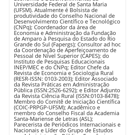
Universidade Federal de Santa Maria
(UFSM). Atualmente é Bolsista de
produtividade do Conselho Nacional de
Desenvolvimento Científico e Tecnológico
(CNPq); Coordenador da área de
Economia e Administração da Fundação
de Amparo à Pesquisa do Estado do Rio
Grande do Sul (Fapergs); Consultor ad hoc
da Coordenação de Aperfeiçoamento de
Pessoal de Nível Superior (CAPES); do
Instituto de Pesquisas Educacionais
INEP/MEC e do CNPq; Editor Chefe da
Revista de Economia e Sociologia Rural
(RESR-ISSN: 0103-2003); Editor Associado
da Revista Práticas em Administração
Pública (ISSN:2526-6292); e Editor Adjunto
da Revista Ciência Rural (ISSN:0103-8478);
Membro do Comitê de Iniciação Científica
(COIC-PRPGP-UFSM); Acadêmico e
membro do Conselho Fiscal da Academia
Santa-Mariense de Letras (ASL);
Parecerista de Periódicos Internacionais e
Nacionais e Líder do Grupo de Estudos