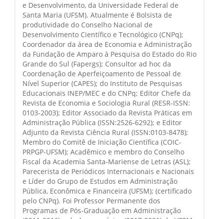
e Desenvolvimento, da Universidade Federal de
Santa Maria (UFSM). Atualmente é Bolsista de
produtividade do Conselho Nacional de
Desenvolvimento Científico e Tecnológico (CNPq);
Coordenador da área de Economia e Administração
da Fundação de Amparo à Pesquisa do Estado do Rio
Grande do Sul (Fapergs); Consultor ad hoc da
Coordenação de Aperfeiçoamento de Pessoal de
Nível Superior (CAPES); do Instituto de Pesquisas
Educacionais INEP/MEC e do CNPq; Editor Chefe da
Revista de Economia e Sociologia Rural (RESR-ISSN:
0103-2003); Editor Associado da Revista Práticas em
Administração Pública (ISSN:2526-6292); e Editor
Adjunto da Revista Ciência Rural (ISSN:0103-8478);
Membro do Comitê de Iniciação Científica (COIC-
PRPGP-UFSM); Acadêmico e membro do Conselho
Fiscal da Academia Santa-Mariense de Letras (ASL);
Parecerista de Periódicos Internacionais e Nacionais
e Líder do Grupo de Estudos em Administração
Pública, Econômica e Financeira (UFSM); (certificado
pelo CNPq). Foi Professor Permanente dos
Programas de Pós-Graduação em Administração