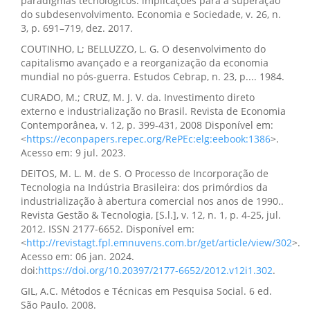
paradigmas tecnológicos: implicações para a superação
do subdesenvolvimento. Economia e Sociedade, v. 26, n.
3, p. 691–719, dez. 2017.
COUTINHO, L; BELLUZZO, L. G. O desenvolvimento do
capitalismo avançado e a reorganização da economia
mundial no pós-guerra. Estudos Cebrap, n. 23, p.... 1984.
CURADO, M.; CRUZ, M. J. V. da. Investimento direto
externo e industrialização no Brasil. Revista de Economia
Contemporânea, v. 12, p. 399-431, 2008 Disponível em:
<
https://econpapers.repec.org/RePEc:elg:eebook:1386
>.
Acesso em: 9 jul. 2023.
DEITOS, M. L. M. de S. O Processo de Incorporação de
Tecnologia na Indústria Brasileira: dos primórdios da
industrialização à abertura comercial nos anos de 1990..
Revista Gestão & Tecnologia, [S.l.], v. 12, n. 1, p. 4-25, jul.
2012. ISSN 2177-6652. Disponível em:
<
http://revistagt.fpl.emnuvens.com.br/get/article/view/302
>.
Acesso em: 06 jan. 2024.
doi:
https://doi.org/10.20397/2177-6652/2012.v12i1.302
.
GIL, A.C. Métodos e Técnicas em Pesquisa Social. 6 ed.
São Paulo. 2008.