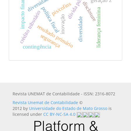
impacto financeiro
dívida pública
geração z
disclosure
pis/cofins
política fiscal
liderança feminina
crédito tributário
inovação
diversidade
resultado primário
segurança
contingência
Revista UNEMAT de Contabilidade - ISSN: 2316-8072
Revista Unemat de Contabilidade
©
2012 by
Universidade do Estado de Mato Grosso
is
licensed under
CC BY-NC-SA 4.0