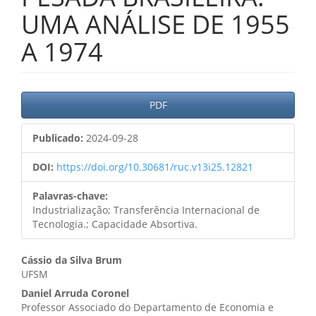
UMA ANÁLISE DE 1955
A 1974
Barra
PDF
lateral
Publicado:
2024-09-28
de
artigos
DOI:
https://doi.org/10.30681/ruc.v13i25.12821
Palavras-chave:
Industrialização; Transferência Internacional de
Tecnologia.; Capacidade Absortiva.
Conteúdo
Cássio da Silva Brum
UFSM
do
Daniel Arruda Coronel
artigo
Professor Associado do Departamento de Economia e