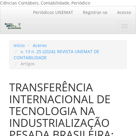
Ciências Contábeis, Contabilidade, Periódico
Navegação
Periódicos UNEMAT
Registrar-se
Acesso
Principal
Conteúdo
Toggl
principal
navig
Barra
Lateral
Início
Acervo
v. 13 n. 25 (2024): REVISTA UNEMAT DE
CONTABILIDADE
Artigos
TRANSFERÊNCIA
INTERNACIONAL DE
TECNOLOGIA NA
INDUSTRIALIZAÇÃO
PESADA BRASILEIRA: