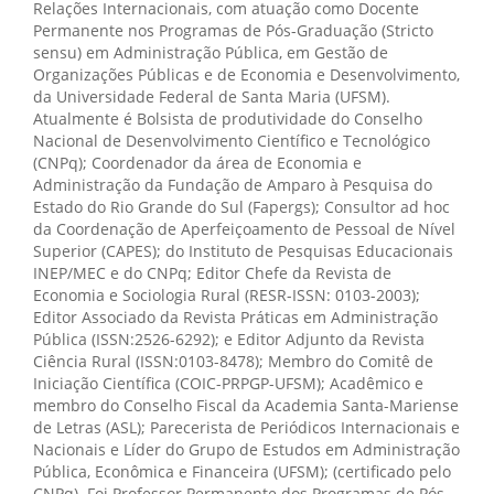
Relações Internacionais, com atuação como Docente
principal
Permanente nos Programas de Pós-Graduação (Stricto
sensu) em Administração Pública, em Gestão de
Organizações Públicas e de Economia e Desenvolvimento,
da Universidade Federal de Santa Maria (UFSM).
Atualmente é Bolsista de produtividade do Conselho
Nacional de Desenvolvimento Científico e Tecnológico
(CNPq); Coordenador da área de Economia e
Administração da Fundação de Amparo à Pesquisa do
Estado do Rio Grande do Sul (Fapergs); Consultor ad hoc
da Coordenação de Aperfeiçoamento de Pessoal de Nível
Superior (CAPES); do Instituto de Pesquisas Educacionais
INEP/MEC e do CNPq; Editor Chefe da Revista de
Economia e Sociologia Rural (RESR-ISSN: 0103-2003);
Editor Associado da Revista Práticas em Administração
Pública (ISSN:2526-6292); e Editor Adjunto da Revista
Ciência Rural (ISSN:0103-8478); Membro do Comitê de
Iniciação Científica (COIC-PRPGP-UFSM); Acadêmico e
membro do Conselho Fiscal da Academia Santa-Mariense
de Letras (ASL); Parecerista de Periódicos Internacionais e
Nacionais e Líder do Grupo de Estudos em Administração
Pública, Econômica e Financeira (UFSM); (certificado pelo
CNPq). Foi Professor Permanente dos Programas de Pós-