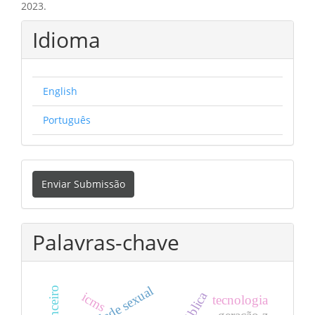
2023.
Idioma
English
Português
Enviar
Enviar Submissão
Submissão
Palavras-chave
diversidade sexual
icms
tecnologia