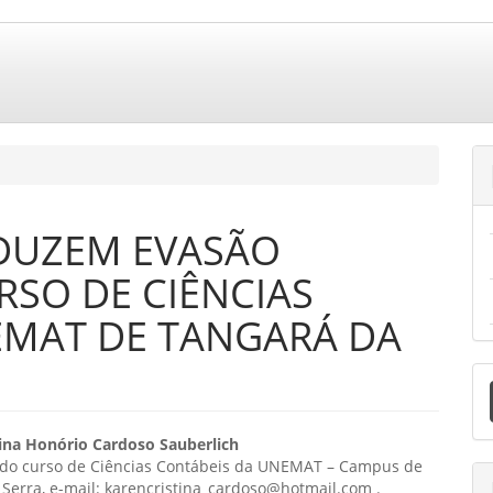
DUZEM EVASÃO
SO DE CIÊNCIAS
EMAT DE TANGARÁ DA
E
S
eúdo
tina Honório Cardoso Sauberlich
do curso de Ciências Contábeis da UNEMAT – Campus de
Serra, e-mail: karencristina_cardoso@hotmail.com .