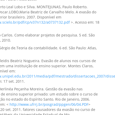
rto Leal Lobo e Silva. MONTEJUNAS, Paulo Roberto.
Oscar.LOBO,Maria Beatriz de Carvalho Melo. A evasão do
rior brasileiro. 2007. Disponível em
w.scielo.br/pdf/cp/v37n132/a0737132.pdf
>. Acesso em: 18
o Carlos. Como elaborar projetos de pesquisa. 5 ed. São
, 2010.
Sérgio de.Teoria da contabilidade. 6 ed. São Paulo: Atlas,
eidis Beatriz Nogueira. Evasão de alunos nos cursos de
m uma instituição de ensino superior. Montes Claros,
nível em:
w.unipel.edu.br/2011/media/pdf/mestrado/dissertacoes_2007/disse
: 17 set. 2011.
erlinéa Peçanha Moreira. Gestão da evasão nas
s de ensino superior privado: um estudo sobre o curso de
ão no estado do Espírito Santo. Rio de Janeiro, 2006.
 em: <
http://www.ufrrj.br/posgrad/ppgen/06/04.PDF
>
20 set. 2011. fatores causadores da evasão no curso de
ontábeis da Universidade Estadual de Mo