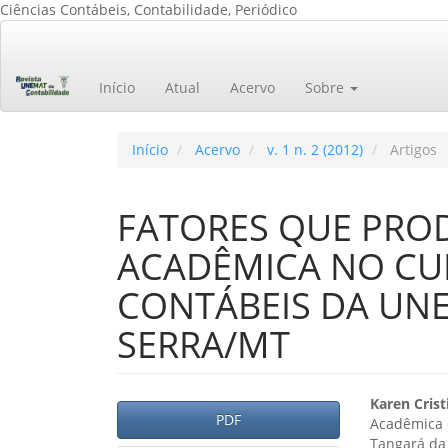
Ciências Contábeis, Contabilidade, Periódico
Navegação
Principal
Conteúdo
Início
Atual
Acervo
Sobre
principal
Barra
Lateral
Início
Acervo
v. 1 n. 2 (2012)
Artigos
FATORES QUE PRO
ACADÊMICA NO CUR
CONTÁBEIS DA UN
SERRA/MT
Barra
Cont
Karen Cris
PDF
Acadêmica 
lateral
do
Tangará da 