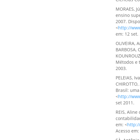
MORAES, Júl
ensino supe
2007. Dispo
<
http://www
em: 12 set.
OLIVEIRA, 
BARBOSA, C
KOUNROUZAN
Métodos e t
2003.
PELEIAS, Iv
CHIROTTO, 
Brasil: uma
<
http://ww
set 2011.
REIS, Aline 
contabilida
em: <
http:/
Acesso em: