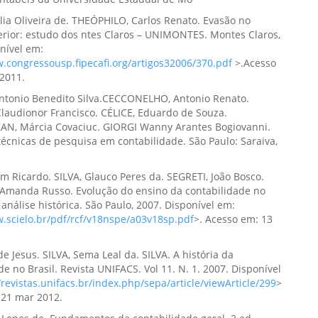
ia Oliveira de. THEÓPHILO, Carlos Renato. Evasão no
rior: estudo dos ntes Claros – UNIMONTES. Montes Claros,
nível em:
.congressousp.fipecafi.org/artigos32006/370.pdf
>.Acesso
 2011.
Antonio Benedito Silva.CECCONELHO, Antonio Renato.
laudionor Francisco. CÉLICE, Eduardo de Souza.
, Márcia Covaciuc. GIORGI Wanny Arantes Bogiovanni.
écnicas de pesquisa em contabilidade. São Paulo: Saraiva,
am Ricardo. SILVA, Glauco Peres da. SEGRETI, João Bosco.
Amanda Russo. Evolução do ensino da contabilidade no
 análise histórica. São Paulo, 2007. Disponível em:
w.scielo.br/pdf/rcf/v18nspe/a03v18sp.pdf
>. Acesso em: 13
de Jesus. SILVA, Sema Leal da. SILVA. A história da
de no Brasil. Revista UNIFACS. Vol 11. N. 1. 2007. Disponível
/revistas.unifacs.br/index.php/sepa/article/viewArticle/299
>
 21 mar 2012.