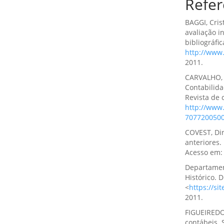
Refer
BAGGI, Cris
avaliação i
bibliográfi
http://www.
2011.
CARVALHO, L
Contabilida
Revista de 
http://www.
7077200500
COVEST, Dir
anteriores.
Acesso em:
Departamen
Histórico. 
<
https://si
2011.
FIGUEIREDO
contábeis. 