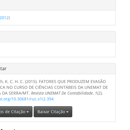
hes
(2012)
o
tar
ch, K. C. H. C. (2015). FATORES QUE PRODUZEM EVASÃO
CA NO CURSO DE CIÊNCIAS CONTÁBEIS DA UNEMAT DE
 DA SERRA/MT.
Revista UNEMAT De Contabilidade
,
1
(2).
oi.org/10.30681/ruc.v1i2.394
os de Citação
Baixar Citação