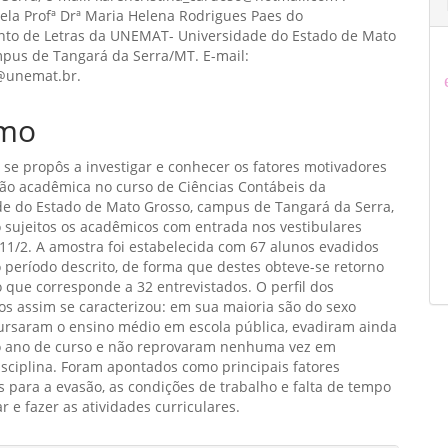
ela Profª Drª Maria Helena Rodrigues Paes do
o
to de Letras da UNEMAT- Universidade do Estado de Mato
ipal
mpus de Tangará da Serra/MT. E-mail:
@unemat.br.
mo
 se propôs a investigar e conhecer os fatores motivadores
são acadêmica no curso de Ciências Contábeis da
de do Estado de Mato Grosso, campus de Tangará da Serra,
 sujeitos os acadêmicos com entrada nos vestibulares
11/2. A amostra foi estabelecida com 67 alunos evadidos
 período descrito, de forma que destes obteve-se retorno
 que corresponde a 32 entrevistados. O perfil dos
os assim se caracterizou: em sua maioria são do sexo
cursaram o ensino médio em escola pública, evadiram ainda
o ano de curso e não reprovaram nenhuma vez em
sciplina. Foram apontados como principais fatores
 para a evasão, as condições de trabalho e falta de tempo
r e fazer as atividades curriculares.