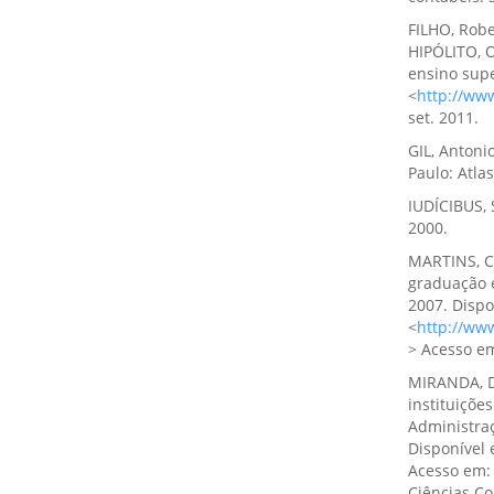
FILHO, Robe
HIPÓLITO, 
ensino supe
<
http://ww
set. 2011.
GIL, Antoni
Paulo: Atlas
IUDÍCIBUS, 
2000.
MARTINS, Cl
graduação e
2007. Dispo
<
http://ww
> Acesso em
MIRANDA, D
instituiçõe
Administraç
Disponível
Acesso em: 
Ciências C