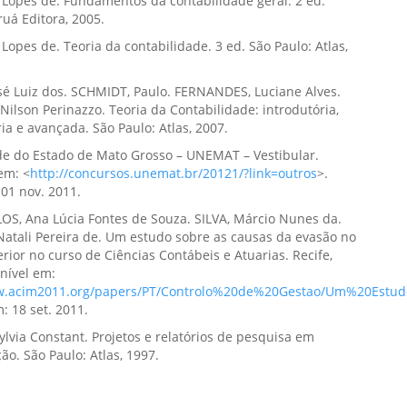
 Lopes de. Fundamentos da contabilidade geral. 2 ed.
ruá Editora, 2005.
 Lopes de. Teoria da contabilidade. 3 ed. São Paulo: Atlas,
sé Luiz dos. SCHMIDT, Paulo. FERNANDES, Luciane Alves.
lson Perinazzo. Teoria da Contabilidade: introdutória,
ia e avançada. São Paulo: Atlas, 2007.
de do Estado de Mato Grosso – UNEMAT – Vestibular.
em: <
http://concursos.unemat.br/20121/?link=outros
>.
01 nov. 2011.
S, Ana Lúcia Fontes de Souza. SILVA, Márcio Nunes da.
atali Pereira de. Um estudo sobre as causas da evasão no
rior no curso de Ciências Contábeis e Atuarias. Recife,
nível em:
ww.acim2011.org/papers/PT/Controlo%20de%20Gestao/Um%20Es
: 18 set. 2011.
lvia Constant. Projetos e relatórios de pesquisa em
ão. São Paulo: Atlas, 1997.