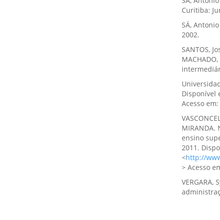
SÀ, Antônio
Curitiba: Ju
SÁ, Antonio
2002.
SANTOS, Jo
MACHADO, Ni
intermediár
Universida
Disponível 
Acesso em: 
VASCONCELO
MIRANDA. N
ensino supe
2011. Dispo
<
http://w
> Acesso em
VERGARA, Sy
administraç