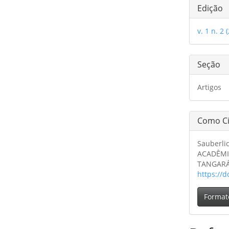
Detal
Edição
do
v. 1 n. 2 
artig
Seção
Artigos
Como Ci
Sauberli
ACADÊMI
TANGARÁ
https://d
Format