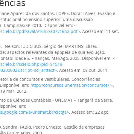
ências
tiane Aparecida dos Santos. LOPES, Doraci Alves. Evasão e
nstitucional no ensino superior: uma discussão
ca. Campinas/SP 2010. Disponível em: <
scielo.br/pdf/aval/v16n2/a07v16n2.pdf
>. Acesso em: 11 set.
. Nelson. IUDÍCIBUS, Sérgio de. MARTINS, Eliseu.
de: aspectos relevantes da epopéia de sua evolução.
contabilidade & Finanças. Mai/Ago, 2005. Disponível em: <
scielo.br/scielo.php?pid=S1519-
0200002&script=sci_arttext
>. Acesso em: 09 out. 2011.
etoria de concursos e vestibulares. Concorrências
 Disponível em:
http://concursos.unemat.br/concursos/
>.
 19 mar. 2012.
to de Ciências Contábeis - UNEMAT – Tangará da Serra.
Disponível em:
tes.google.com/a/unemat.br/cictga
>. Acesso em: 22 ago.
, Sandra. FABRI, Pedro Ernesto. Gestão de empresas
São Paulo: Atlas, 2000.