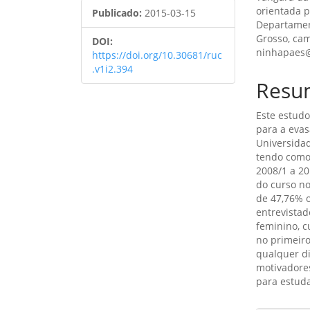
orientada p
de
artig
Publicado:
2015-03-15
Departamen
artigos
princ
Grosso, ca
DOI:
ninhapaes
https://doi.org/10.30681/ruc
.v1i2.394
Resu
Este estudo
para a eva
Universida
tendo como
2008/1 a 20
do curso no
de 47,76% o
entrevistad
feminino, 
no primeir
qualquer di
motivadores
para estuda