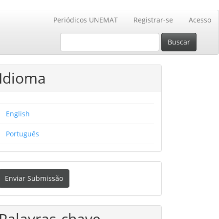
Periódicos UNEMAT
Registrar-se
Acesso
Buscar
Idioma
English
Português
nviar
Enviar Submissão
ubmissão
Palavras-chave