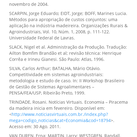
novembro de 2004.
SCARPIN, Jorge Eduardo; EIDT, Jorge; BOFF, Marines Lucia.
Métodos para apropriação de custos conjuntos: uma
aplicação na indústria madeireira. Organizações Rurais &
Agroindustriais, Vol. 10, Núm. 1, 2008, p. 111-122.
Universidade Federal de Lavras.
SLACK, Nigel et al. Administração da Produção. Tradução:
Ailton Bomfim Brandão et al; revisão técnica: Henrique
Corrêa e Irineu Gianesi. São Paulo: Atlas, 1996.
SILVA, Carlos Arthur; BATALHA, Mário Otávio.
Competitividade em sistemas agroindustriais:
metodologia e estudo de caso. In: II Workshop Brasileiro
de Gestão de Sistemas Agroalimentares –
PENSA/FEA/USP, Ribeirão Preto, 1999.
TRINDADE, Rosani. Notícias Virtuais. Economia – Piracema
da madeira inicia em fevereiro. Disponível em:
<
http://www.noticiasvirtuais.com.br./index.php?
mega=codigo_noticias&cat=Economia&cod=18794
>.
Acesso em: 30 Ago. 2011.
VAN DUREN, Erna; MARTIN, Larry; WESTGREN, Randall.