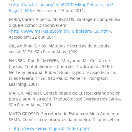
<
http://faostat.fao.org/site/628/DesktopDefault.aspx?
PageID=628
>. Acesso em: 15 jun. 2011.
FARIA, Carlos Alberto. MERKATUS. Vantagem competitiva:
o que e como? Disponível em:
<
http://www.merkatus.com.br/10_boletim/120.htm
>.
Acesso em: 22 out. 2011.
GIL, Antônio Carlos. Métodos e técnicas de pesquisa
social. 5ª Ed. São Paulo: Atlas, 1999.
HANSEN, Don R.; MOWEN, Maryanne M.. Gestão de
Custos: Contabilidade e Controle. Tradução da 3ª Ed.
Norte-americana: Robert Brian Taylor; revisão técnica:
Elias Pereira. 1ª Ed. São Paulo: Pioneira Thompson
Learning, 2001.
MAHER, Michael. Contabilidade de Custos: criando valor
para a administração. Tradução: José Evaristo dos Santos.
São Paulo: Atlas, 2001.
MATO GROSSO. Secretaria de Estado do Meio Ambiente -
SEMA. Comércio de produtos da madeira. Disponível em:
<
http://www.sema.mt.gov.br/index.php?