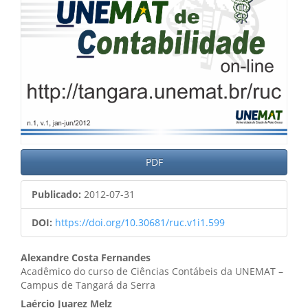
PDF
Publicado:
2012-07-31
DOI:
https://doi.org/10.30681/ruc.v1i1.599
Conteúdo
Alexandre Costa Fernandes
Acadêmico do curso de Ciências Contábeis da UNEMAT –
do
Campus de Tangará da Serra
artigo
Laércio Juarez Melz