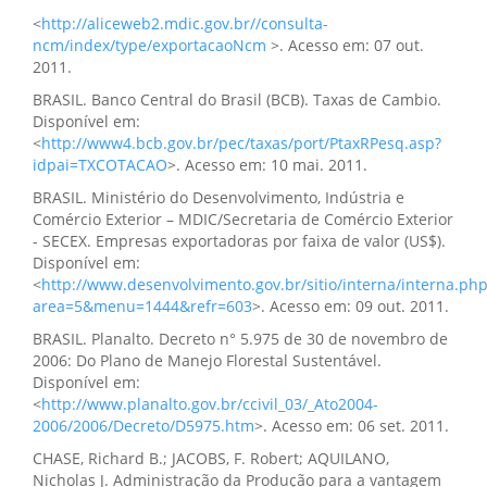
<
http://aliceweb2.mdic.gov.br//consulta-
ncm/index/type/exportacaoNcm
>. Acesso em: 07 out.
2011.
BRASIL. Banco Central do Brasil (BCB). Taxas de Cambio.
Disponível em:
<
http://www4.bcb.gov.br/pec/taxas/port/PtaxRPesq.asp?
idpai=TXCOTACAO
>. Acesso em: 10 mai. 2011.
BRASIL. Ministério do Desenvolvimento, Indústria e
Comércio Exterior – MDIC/Secretaria de Comércio Exterior
- SECEX. Empresas exportadoras por faixa de valor (US$).
Disponível em:
<
http://www.desenvolvimento.gov.br/sitio/interna/interna.ph
area=5&menu=1444&refr=603
>. Acesso em: 09 out. 2011.
BRASIL. Planalto. Decreto n° 5.975 de 30 de novembro de
2006: Do Plano de Manejo Florestal Sustentável.
Disponível em:
<
http://www.planalto.gov.br/ccivil_03/_Ato2004-
2006/2006/Decreto/D5975.htm
>. Acesso em: 06 set. 2011.
CHASE, Richard B.; JACOBS, F. Robert; AQUILANO,
Nicholas J. Administração da Produção para a vantagem