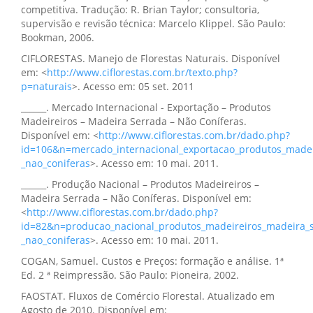
competitiva. Tradução: R. Brian Taylor; consultoria,
supervisão e revisão técnica: Marcelo Klippel. São Paulo:
Bookman, 2006.
CIFLORESTAS. Manejo de Florestas Naturais. Disponível
em: <
http://www.ciflorestas.com.br/texto.php?
p=naturais
>. Acesso em: 05 set. 2011
______. Mercado Internacional - Exportação – Produtos
Madeireiros – Madeira Serrada – Não Coníferas.
Disponível em: <
http://www.ciflorestas.com.br/dado.php?
id=106&n=mercado_internacional_exportacao_produtos_madei
_nao_coniferas
>. Acesso em: 10 mai. 2011.
______. Produção Nacional – Produtos Madeireiros –
Madeira Serrada – Não Coníferas. Disponível em:
<
http://www.ciflorestas.com.br/dado.php?
id=82&n=producao_nacional_produtos_madeireiros_madeira_s
_nao_coniferas
>. Acesso em: 10 mai. 2011.
COGAN, Samuel. Custos e Preços: formação e análise. 1ª
Ed. 2 ª Reimpressão. São Paulo: Pioneira, 2002.
FAOSTAT. Fluxos de Comércio Florestal. Atualizado em
Agosto de 2010. Disponível em: