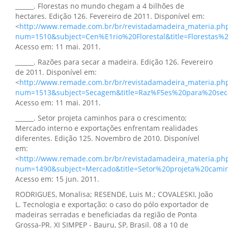
______. Florestas no mundo chegam a 4 bilhões de
hectares. Edição 126. Fevereiro de 2011. Disponível em:
<
http://www.remade.com.br/br/revistadamadeira_materia.ph
num=1510&subject=Cen%E1rio%20Florestal&title=Florest
Acesso em: 11 mai. 2011.
______. Razões para secar a madeira. Edição 126. Fevereiro
de 2011. Disponível em:
<
http://www.remade.com.br/br/revistadamadeira_materia.ph
num=1513&subject=Secagem&title=Raz%F5es%20para%20se
Acesso em: 11 mai. 2011.
______. Setor projeta caminhos para o crescimento;
Mercado interno e exportações enfrentam realidades
diferentes. Edição 125. Novembro de 2010. Disponível
em:
<
http://www.remade.com.br/br/revistadamadeira_materia.ph
num=1490&subject=Mercado&title=Setor%20projeta%20cam
Acesso em: 15 jun. 2011.
RODRIGUES, Monalisa; RESENDE, Luis M.; COVALESKI, João
L. Tecnologia e exportação: o caso do pólo exportador de
madeiras serradas e beneficiadas da região de Ponta
Grossa-PR. XI SIMPEP - Bauru, SP, Brasil. 08 a 10 de