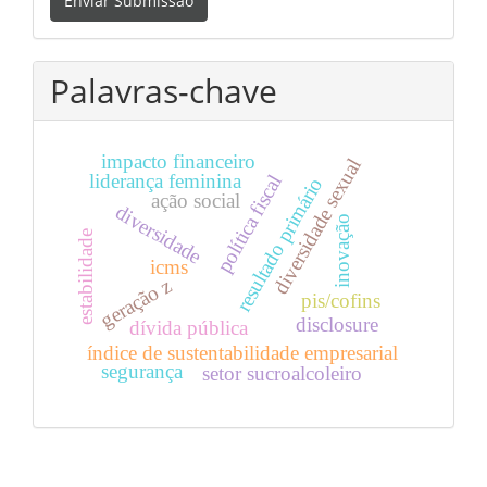
Enviar Submissão
Submissão
Palavras-chave
impacto financeiro
diversidade sexual
liderança feminina
política fiscal
resultado primário
ação social
diversidade
inovação
estabilidade
icms
geração z
pis/cofins
disclosure
dívida pública
índice de sustentabilidade empresarial
segurança
setor sucroalcoleiro