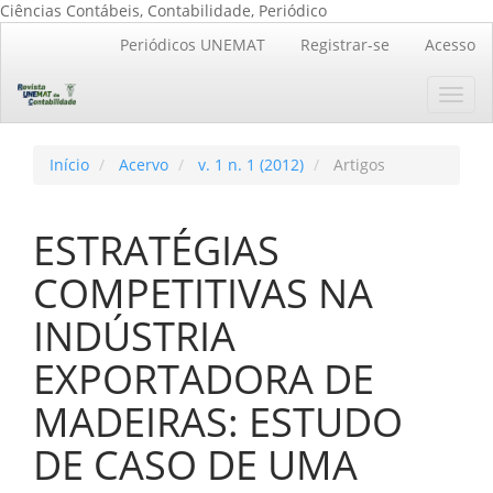
Ciências Contábeis, Contabilidade, Periódico
Navegação
Periódicos UNEMAT
Registrar-se
Acesso
Principal
Conteúdo
Toggl
principal
navig
Barra
Lateral
Início
Acervo
v. 1 n. 1 (2012)
Artigos
ESTRATÉGIAS
COMPETITIVAS NA
INDÚSTRIA
EXPORTADORA DE
MADEIRAS: ESTUDO
DE CASO DE UMA