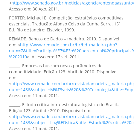
<
http://www.senado.gov.br./noticias/agencia/entendaassunto/
Acesso em: 30 Ago. 2011.
PORTER, Michael E. Competição: estratégias competitivas
essenciais. Tradução: Afonso Celso da Cunha Serra. 15ª
Ed. Rio de Janeiro: Elsevier, 1999.
REMADE. Bancos de Dados – madeira. 2010. Disponível
em: <
http://www.remade.com.br/br/bd_madeira.php?
num=7&title=Participa%E7%E3o%20percentual%20principai
%202010
>. Acesso em: 17 set. 2011.
______. Empresas buscam novos parâmetros de
competitividade. Edição 123. Abril de 2010. Disponível
em:
<
http://www.remade.com.br/br/revistadamadeira_materia.ph
num=1456&subject=M%F3veis%20&%20Tecnologia&title=Em
Acesso em: 11 mai. 2011.
______. Estudo critica infra-estrutura logística do Brasil..
Edição 123. Abril de 2010. Disponível em:
<
http://www.remade.com.br/br/revistadamadeira_materia.ph
num=1453&subject=Log%EDstica&title=Estudo%20critica%20i
Acesso em: 11 mai. 2011.