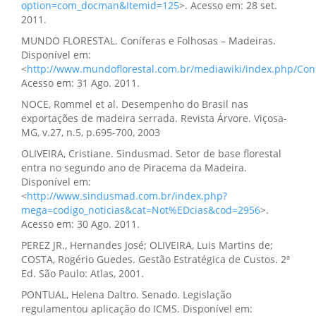
option=com_docman&Itemid=125
>. Acesso em: 28 set.
2011.
MUNDO FLORESTAL. Coníferas e Folhosas – Madeiras.
Disponível em:
<
http://www.mundoflorestal.com.br/mediawiki/index.php/Co
Acesso em: 31 Ago. 2011.
NOCE, Rommel et al. Desempenho do Brasil nas
exportações de madeira serrada. Revista Árvore. Viçosa-
MG, v.27, n.5, p.695-700, 2003
OLIVEIRA, Cristiane. Sindusmad. Setor de base florestal
entra no segundo ano de Piracema da Madeira.
Disponível em:
<
http://www.sindusmad.com.br/index.php?
mega=codigo_noticias&cat=Not%EDcias&cod=2956
>.
Acesso em: 30 Ago. 2011.
PEREZ JR., Hernandes José; OLIVEIRA, Luis Martins de;
COSTA, Rogério Guedes. Gestão Estratégica de Custos. 2ª
Ed. São Paulo: Atlas, 2001.
PONTUAL, Helena Daltro. Senado. Legislação
regulamentou aplicação do ICMS. Disponível em: