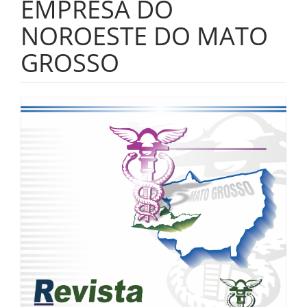
EMPRESA DO
NOROESTE DO MATO
GROSSO
Barra
lateral
de
artigos