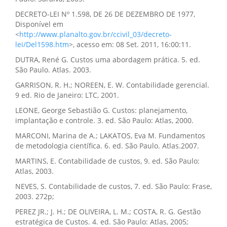
DECRETO-LEI Nº 1.598, DE 26 DE DEZEMBRO DE 1977,
Disponível em
<
http://www.planalto.gov.br/ccivil_03/decreto-
lei/Del1598.htm
>, acesso em: 08 Set. 2011, 16:00:11.
DUTRA, René G. Custos uma abordagem prática. 5. ed.
São Paulo. Atlas. 2003.
GARRISON, R. H.; NOREEN, E. W. Contabilidade gerencial.
9 ed. Rio de Janeiro: LTC, 2001.
LEONE, George Sebastião G. Custos: planejamento,
implantação e controle. 3. ed. São Paulo: Atlas, 2000.
MARCONI, Marina de A.; LAKATOS, Eva M. Fundamentos
de metodologia científica. 6. ed. São Paulo. Atlas.2007.
MARTINS, E. Contabilidade de custos, 9. ed. São Paulo:
Atlas, 2003.
NEVES, S. Contabilidade de custos, 7. ed. São Paulo: Frase,
2003. 272p;
PEREZ JR.; J. H.; DE OLIVEIRA, L. M.; COSTA, R. G. Gestão
estratégica de Custos. 4. ed. São Paulo: Atlas, 2005;