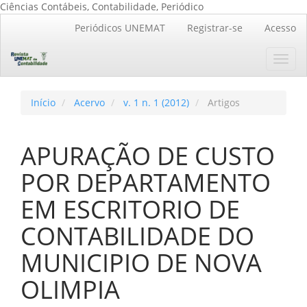
Ciências Contábeis, Contabilidade, Periódico
Navegação
Periódicos UNEMAT
Registrar-se
Acesso
Principal
Conteúdo
Toggl
principal
navig
Barra
Lateral
Início
Acervo
v. 1 n. 1 (2012)
Artigos
APURAÇÃO DE CUSTO
POR DEPARTAMENTO
EM ESCRITORIO DE
CONTABILIDADE DO
MUNICIPIO DE NOVA
OLIMPIA