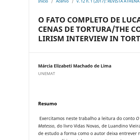
Início
/
Acervo
/
v. 12 n. 1 (2017): REVISTA ATHENA
O FATO COMPLETO DE LUCA
CENAS DE TORTURA/THE CO
LIRISM INTERVIEW IN TOR
Márcia Elizabeti Machado de Lima
UNEMAT
Resumo
Exercitamos neste trabalho a leitura do conto
O
Matesso
, do livro Vidas Novas, de Luandino Vie
de estudo a forma como o autor deixa entrever 