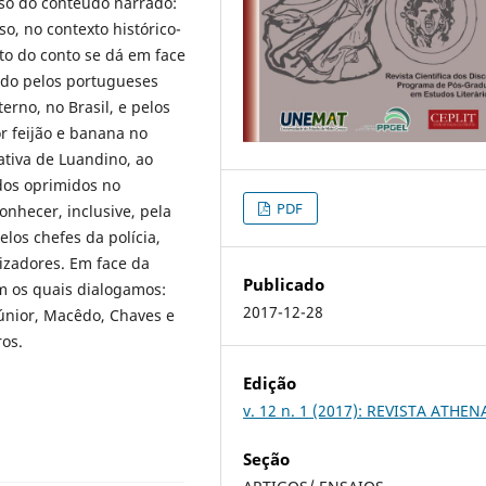
eso do conteúdo narrado:
so, no contexto histórico-
ito do conto se dá em face
do pelos portugueses
rno, no Brasil, e pelos
 feijão e banana no
ativa de Luandino, ao
dos oprimidos no
PDF
onhecer, inclusive, pela
elos chefes da polícia,
izadores. Em face da
Publicado
om os quais dialogamos:
2017-12-28
únior, Macêdo, Chaves e
ros.
Edição
v. 12 n. 1 (2017): REVISTA ATHEN
Seção