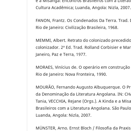
e a Misanga: Encontros Brasileiros com a Litera
Cultura Acadêmica; Luanda, Angola: Nizla, 2007.
FANON, Frantz. Os Condenados Da Terra. Trad. D
Rio de Janeiro: Civilização Brasileira, 1968.
MEMMI, Albert. Retrato do colonizado precedido
colonizador. 2ª Ed. Trad. Rolland Corbisier e Mar
Janeiro, Paz e Terra, 1977.
MORAES, Vinícius de. O operário em construção 
Rio de Janeiro: Nova Fronteira, 1990.
MOURÃO, Fernando Augusto Albuquerque. O Pr
da Denominação da Literatura Angolana. IN: CH
Tania, VECCHIA, Rejane (Orgs.). A Kinda e a Mis
Brasileiros com a Literatura Angolana. São Paul
Luanda, Angola: Nizla, 2007.
MÜNSTER, Arno. Ernst Bloch / Filosofia da Praxis