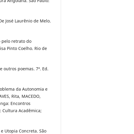
tura Angolana. São Paulo:
e José Laurênio de Melo.
 pelo retrato do
isa Pinto Coelho. Rio de
e outros poemas. 7ª. Ed.
oblema da Autonomia e
AVES, Rita, MACEDO,
anga: Encontros
o: Cultura Acadêmica;
 e Utopia Concreta. São