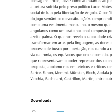
passagens líricas, talvez como atenuantes ao p
a tortura sofrida pelo preso político Lucas Mates
social de luta pela libertação de Angola. O confl
do jogo semântico do vocábulo
fato
, compreendi
como uma vestimenta masculina, o mesmo que te
angolanos como um prato nacional composto por
azeite-palma. O que nos revela a capacidade cri
transformar em arte, pela linguagem, as dores 
processo de busca por libertação, nos dando a c
via da ironia, os equívocos que ora se cometia, p
que representavam o poder repressor dos colon
proposta, apoiamo-nos em teóricos e críticos c
Sartre, Fanon, Memmi, Münster, Bloch, Abdala J
Vecchia, Bachelard, Castrillon, Martin, entre out
Downloads