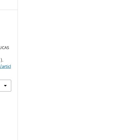
UCAS
1).
articl