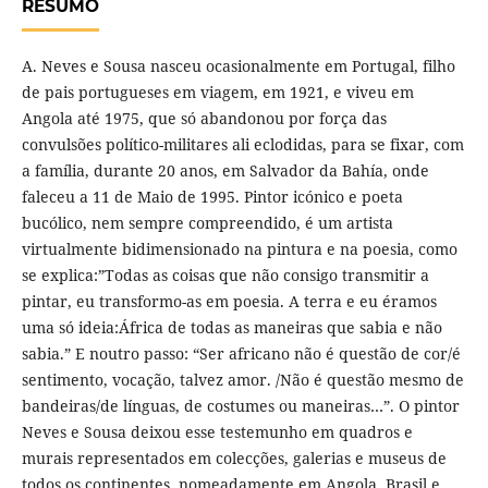
RESUMO
A. Neves e Sousa nasceu ocasionalmente em Portugal, filho
de pais portugueses em viagem, em 1921, e viveu em
Angola até 1975, que só abandonou por força das
convulsões político-militares ali eclodidas, para se fixar, com
a família, durante 20 anos, em Salvador da Bahía, onde
faleceu a 11 de Maio de 1995. Pintor icónico e poeta
bucólico, nem sempre compreendido, é um artista
virtualmente bidimensionado na pintura e na poesia, como
se explica:”Todas as coisas que não consigo transmitir a
pintar, eu transformo-as em poesia. A terra e eu éramos
uma só ideia:África de todas as maneiras que sabia e não
sabia.” E noutro passo: “Ser africano não é questão de cor/é
sentimento, vocação, talvez amor. /Não é questão mesmo de
bandeiras/de línguas, de costumes ou maneiras…”. O pintor
Neves e Sousa deixou esse testemunho em quadros e
murais representados em colecções, galerias e museus de
todos os continentes, nomeadamente em Angola, Brasil e