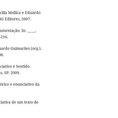
ecilia Mollica e Eduardo
RG Editores, 2007.
umentação. In: _____.
-216.
duardo Guimarães (org.).
08.
iativo e Sentido.
s, SP: 2009.
tórico e enunciativo da
ciativa de um texto de