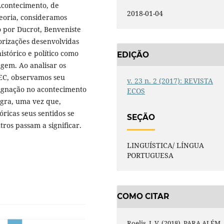
 Acontecimento, de
2018-01-04
eoria, consideramos
 por Ducrot, Benveniste
eorizações desenvolvidas
istórico e político como
EDIÇÃO
gem. Ao analisar os
EC, observamos seu
v. 23 n. 2 (2017): REVISTA
ignação no acontecimento
ECOS
egra, uma vez que,
ricas seus sentidos se
SEÇÃO
ros passam a significar.
LINGUÍSTICA/ LÍNGUA
PORTUGUESA
COMO CITAR
Roelis, J. V. (2018). PARA ALÉM