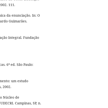
2002. 111.
ca da enunciação. In: O
uardo Guimarães.
ção Integral. Fundação
.
s. 6ª ed. São Paulo:
mento: um estudo
, 2002.
do Núcleo de
UDECRI. Campinas, SP, n.