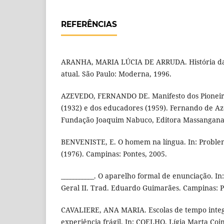
REFERÊNCIAS
ARANHA, MARIA LÚCIA DE ARRUDA. História da e
atual. São Paulo: Moderna, 1996.
AZEVEDO, FERNANDO DE. Manifesto dos Pioneir
(1932) e dos educadores (1959). Fernando de Aze
Fundação Joaquim Nabuco, Editora Massangana
BENVENISTE, E. O homem na língua. In: Problema
(1976). Campinas: Pontes, 2005.
___________. O aparelho formal de enunciação. In
Geral II. Trad. Eduardo Guimarães. Campinas: P
CAVALIERE, ANA MARIA. Escolas de tempo integr
experiência frágil. In: COELHO, Lígia Marta Co