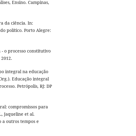
álises, Ensino. Campinas,
ra da ciência. In:
o político. Porto Alegre:
 o processo constitutivo
 2012.
po integral na educação
Org.). Educação integral
ocesso. Petrópolis, RJ: DP
ral: compromissos para
, Jaqueline et al.
o a outros tempos e