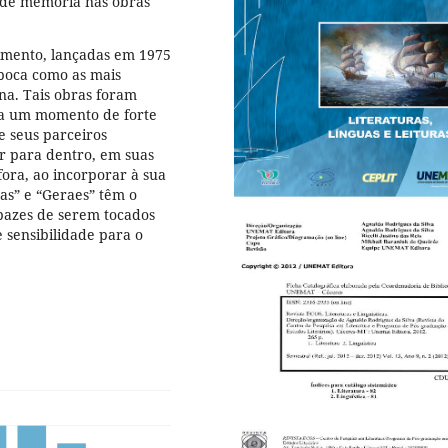
s de memória nas obras
cimento, lançadas em 1975
época como as mais
na. Tais obras foram
ia um momento de forte
 e seus parceiros
r para dentro, em suas
fora, ao incorporar à sua
as” e “Geraes” têm o
apazes de serem tocados
e sensibilidade para o