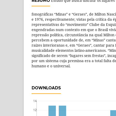
RESUMO
Estudo que busca discutir os lugare
fonográficas “Minas” e “Geraes”, de Milton Nas
e 1976, respectivamente; vistas pela crítica da 
representativas do “movimento” Clube da Esqui
engendradas num contexto em que o Brasil viv
repressão política, circunstância na qual Milton
percebem a oportunidade de, em “Minas” canta
raízes interioranas e, em “Geraes”, cantar para 
musicalidade elementos latino-americanos. “Min
significado de serem “lugares sem frestas”, inc
por um sistema cuja premissa era a total falta d
humano e o universal.
DOWNLOADS