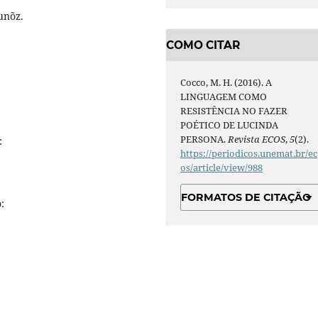
unõz.
COMO CITAR
Cocco, M. H. (2016). A
LINGUAGEM COMO
RESISTÊNCIA NO FAZER
POÉTICO DE LUCINDA
PERSONA.
Revista ECOS
,
5
(2).
:
https://periodicos.unemat.br/ec
os/article/view/988
FORMATOS DE CITAÇÃO
: