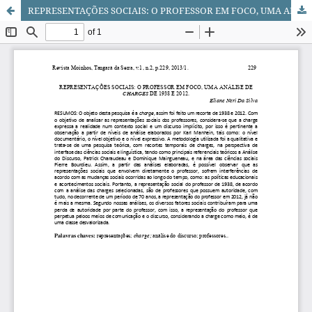
REPRESENTAÇÕES SOCIAIS: O PROFESSOR EM FOCO, UMA ANÁLISE DE CHARGES DE 1938 E 2012.