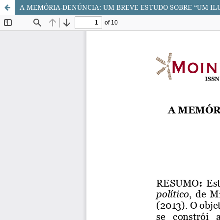
A MEMÓRIA-DENÚNCIA: UM BREVE ESTUDO SOBRE “UM IL