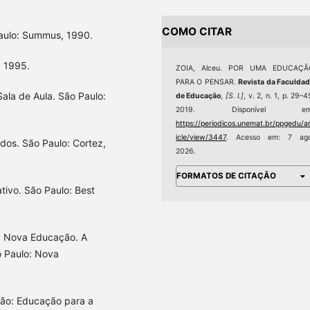
COMO CITAR
Paulo: Summus, 1990.
, 1995.
ZOIA, Alceu. POR UMA EDUCAÇÃ
PARA O PENSAR.
Revista da Faculda
Sala de Aula. São Paulo:
de Educação
,
[S. l.]
, v. 2, n. 1, p. 29–4
2019. Disponível em
https://periodicos.unemat.br/ppgedu/ar
icle/view/3447
. Acesso em: 7 ago
dos. São Paulo: Cortez,
2026.
FORMATOS DE CITAÇÃO
tivo. São Paulo: Best
ma Nova Educação. A
o Paulo: Nova
ão: Educação para a