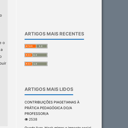
ão
s
ARTIGOS MAIS RECENTES
e o
 a
o
buir
ARTIGOS MAIS LIDOS
CONTRIBUIÇÕES PIAGETIANAS À
PRÁTICA PEDAGÓGICA DO/A
PROFESSOR/A
2538
Queda livre, black mirror: o impacto social