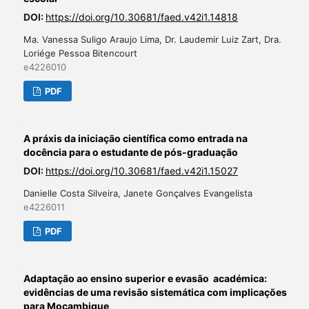
DOI:
https://doi.org/10.30681/faed.v42i1.14818
Ma. Vanessa Suligo Araujo Lima, Dr. Laudemir Luiz Zart, Dra.
Loriége Pessoa Bitencourt
e4226010
PDF
A práxis da iniciação científica como entrada na
docência para o estudante de pós-graduação
DOI:
https://doi.org/10.30681/faed.v42i1.15027
Danielle Costa Silveira, Janete Gonçalves Evangelista
e4226011
PDF
Adaptação ao ensino superior e evasão académica:
evidências de uma revisão sistemática com implicações
para Moçambique