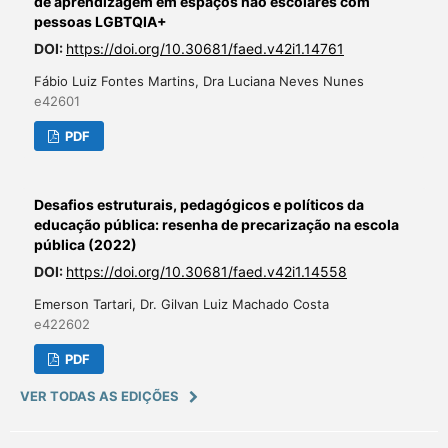
de aprendizagem em espaços não escolares com
pessoas LGBTQIA+
DOI:
https://doi.org/10.30681/faed.v42i1.14761
Fábio Luiz Fontes Martins, Dra Luciana Neves Nunes
e42601
PDF
Desafios estruturais, pedagógicos e políticos da
educação pública: resenha de precarização na escola
pública (2022)
DOI:
https://doi.org/10.30681/faed.v42i1.14558
Emerson Tartari, Dr. Gilvan Luiz Machado Costa
e422602
PDF
VER TODAS AS EDIÇÕES