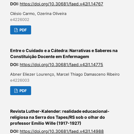
DOI:
https://doi.org/10.30681/faed.v42i1.14767
Clésio Carmo, Ozerina Oliveira
e4226002
PDF
Entre o Cuidado e a Cátedra: Narrativas e Saberes na
Constituição Docente em Enfermagem
DOI:
https://doi.org/10.30681/faed.v42i1.14775
Abner Eliezer Lourenço, Marcel Thiago Damasceno Ribeiro
e4226003
PDF
Revista Luther-Kalender: realidade educacional-
religiosa na Serra dos Tapes/RS sob o olhar do
professor Emílio Wille (1917-1927)
DOI:
https://doi.org/10.30681/faed.v42i1.14988