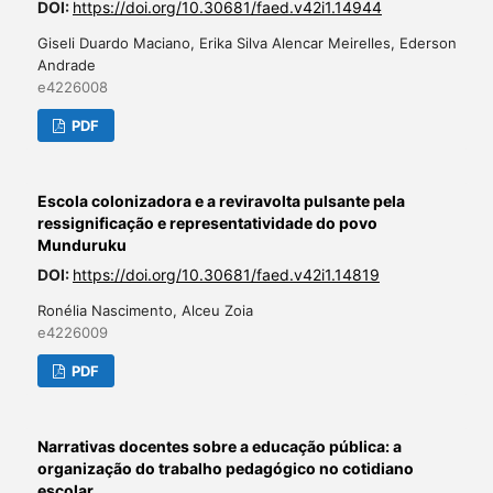
DOI:
https://doi.org/10.30681/faed.v42i1.14944
Giseli Duardo Maciano, Erika Silva Alencar Meirelles, Ederson
Andrade
e4226008
PDF
Escola colonizadora e a reviravolta pulsante pela
ressignificação e representatividade do povo
Munduruku
DOI:
https://doi.org/10.30681/faed.v42i1.14819
Ronélia Nascimento, Alceu Zoia
e4226009
PDF
Narrativas docentes sobre a educação pública: a
organização do trabalho pedagógico no cotidiano
escolar