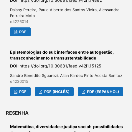
DOI:
https://doi.org/10.30681/faed.v42i1.14882
Daiany Pereira, Paulo Alberto dos Santos Vieira, Alessandra
Ferreira Mota
e4226014
PDF
Epistemologias do sul: interfaces entre autogestão,
transconhecimento e transustentabilidade
DOI:
https://doi.org/10.30681/faed.v42i1.15125
Sandro Benedito Sguarezi, Allan Kardec Pinto Acosta Benitez
e4226015
PDF
PDF (INGLÊS)
PDF (ESPANHOL)
RESENHA
Matemática, diversidade e justiça social: possibilidades