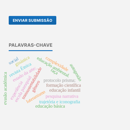
ENVIAR SUBMISSÃO
PALAVRAS-CHAVE
ginástica
complexidade
educação ambiental.
social
revista Étnica
autogestão
estado da arte;
transustentabilidade
raça
evasão académica
escola paroquial
protocolo prisma;
gênero
experiência
formação científica
educação infantil
luteranismo
pesquisa narrativa
trajetória e iconografia
educação básica