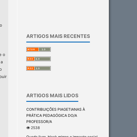
ão
s
ARTIGOS MAIS RECENTES
e o
 a
o
buir
ARTIGOS MAIS LIDOS
CONTRIBUIÇÕES PIAGETIANAS À
PRÁTICA PEDAGÓGICA DO/A
PROFESSOR/A
2538
Queda livre, black mirror: o impacto social