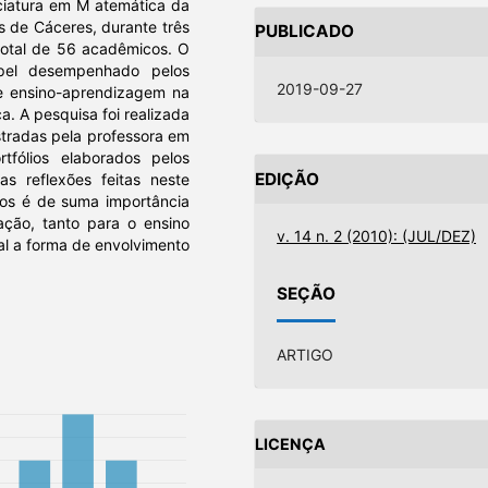
ciatura em M atemática da
 de Cáceres, durante três
PUBLICADO
total de 56 acadêmicos. O
pel desempenhado pelos
2019-09-27
de ensino-aprendizagem na
. A pesquisa foi realizada
istradas pela professora em
fólios elaborados pelos
EDIÇÃO
s reflexões feitas neste
lios é de suma importância
ção, tanto para o ensino
v. 14 n. 2 (2010): (JUL/DEZ)
l a forma de envolvimento
SEÇÃO
ARTIGO
LICENÇA