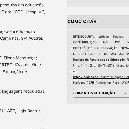
e pesquisa em educação
Claro, IGCE-Unesp, v.7,
COMO CITAR
gação em educação
BITENCOURT, Loriége Pessoa. 
 Campinas, SP: Autores
CONTRIBUIÇÃO DO USO D
PORTFÓLIOS NA FORMAÇÃO INICIA
DE PROFESSORES DE MATEMÁTICA
, Eliane Mendonça;
Revista da Faculdade de Educação
,
[
PORTFÓLIO: conceito e
l.]
, v. 14, n. 2, p. 55–75, 2019. Disponív
de Formação de
em:
https://periodicos.unemat.br/ppgedu/ar
icle/view/3755
. Acesso em: 8 ago. 2026
linguagens reticuladas.
FORMATOS DE CITAÇÃO
ULART, Ligia Beatriz