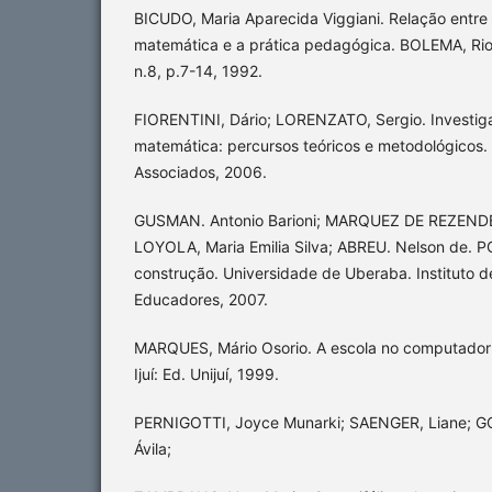
BICUDO, Maria Aparecida Viggiani. Relação entr
matemática e a prática pedagógica. BOLEMA, Rio 
n.8, p.7-14, 1992.
FIORENTINI, Dário; LORENZATO, Sergio. Investi
matemática: percursos teóricos e metodológicos.
Associados, 2006.
GUSMAN. Antonio Barioni; MARQUEZ DE REZENDE
LOYOLA, Maria Emilia Silva; ABREU. Nelson de. 
construção. Universidade de Uberaba. Instituto 
Educadores, 2007.
MARQUES, Mário Osorio. A escola no computador: 
Ijuí: Ed. Unijuí, 1999.
PERNIGOTTI, Joyce Munarki; SAENGER, Liane; GO
Ávila;