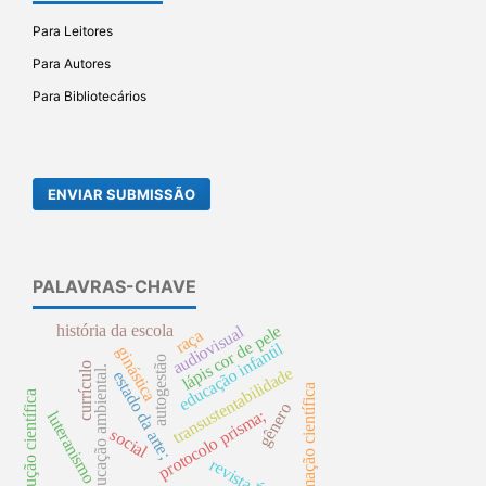
Para Leitores
Para Autores
Para Bibliotecários
ENVIAR SUBMISSÃO
PALAVRAS-CHAVE
história da escola
audiovisual
lápis cor de pele
raça
educação infantil
ginástica
autogestão
currículo
transustentabilidade
educação ambiental.
estado da arte;
formação científica
produção científica
gênero
protocolo prisma;
luteranismo
social