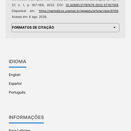
37, n. 1, p. 167–169, 2022. DOI:
10.30681/21787476.2022.37.167169
.
Disponível em:
https://periodicos.unemat.br/ppgedu/article/view/6106
.
Acesso em: 6 ago. 2026.
FORMATOS DE CITAÇÃO
IDIOMA
English
Español
Português
INFORMAÇÕES
Para Leitores