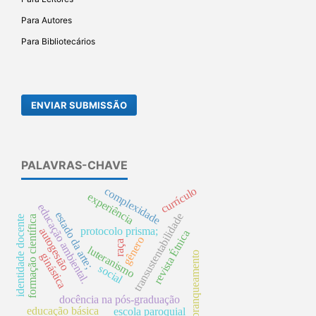
Para Autores
Para Bibliotecários
ENVIAR SUBMISSÃO
PALAVRAS-CHAVE
complexidade
currículo
experiência
educação ambiental.
estado da arte;
transustentabilidade
identidade docente
formação científica
protocolo prisma;
autogestão
revista Étnica
gênero
raça
luteranismo
branqueamento
ginástica
social
docência na pós-graduação
educação básica
escola paroquial