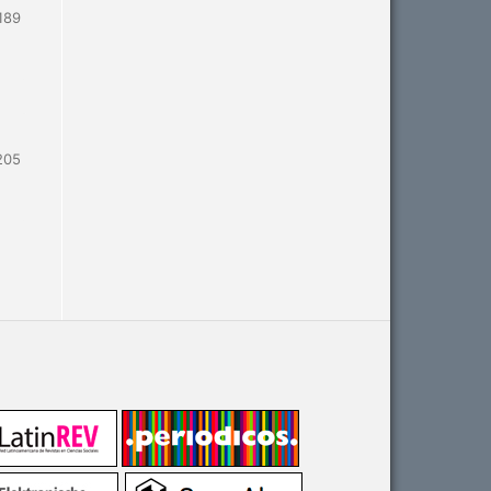
189
205