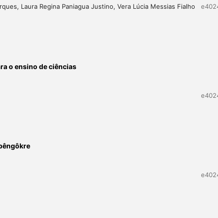
arques, Laura Regina Paniagua Justino, Vera Lúcia Messias Fialho
e402
ra o ensino de ciências
e402
ẽbêngôkre
e402