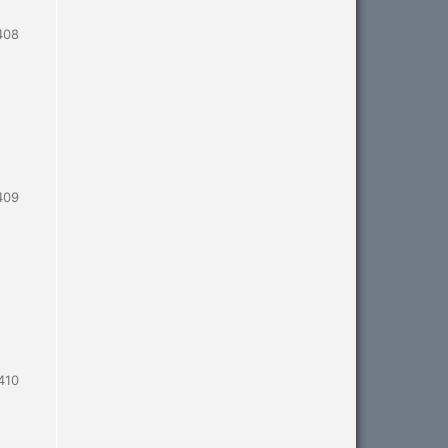
408
409
410