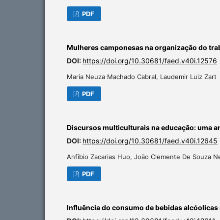
PDF
Mulheres camponesas na organização do trab
DOI:
https://doi.org/10.30681/faed.v40i.12576
Maria Neuza Machado Cabral, Laudemir Luiz Zart
PDF
Discursos multiculturais na educação: uma a
DOI:
https://doi.org/10.30681/faed.v40i.12645
Anfibio Zacarias Huo, João Clemente De Souza N
PDF
Influência do consumo de bebidas alcóolic