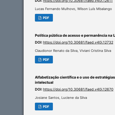
DOI:
https://doi.org/10.30681/faed.v40i.12611
Lucas Fernando Mulhovo, Wilson Luís Mbalango
PDF
Política pública de acesso e permanência na 
DOI:
https://doi.org/10.30681/faed.v40i.12732
Claudionor Renato da Silva, Viviani Cristina Silva
PDF
Alfabetização científica e o uso de estratégi
intelectual
DOI:
https://doi.org/10.30681/faed.v40i.12670
Josiane Santos, Luciene da Silva
PDF