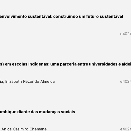
envolvimento sustentável: construindo um futuro sustentável
s
e402
) em escolas indígenas: uma parceria entre universidades e alde
oia, Elizabeth Rezende Almeida
e402
çambique diante das mudanças sociais
os Anjos Casimiro Chemane
e402