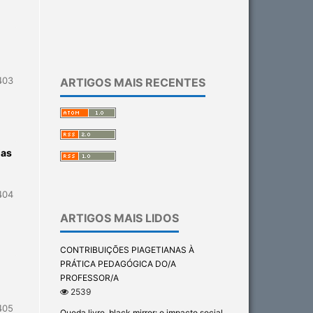
403
ARTIGOS MAIS RECENTES
ias
404
ARTIGOS MAIS LIDOS
CONTRIBUIÇÕES PIAGETIANAS À
PRÁTICA PEDAGÓGICA DO/A
PROFESSOR/A
2539
405
Queda livre, black mirror: o impacto social