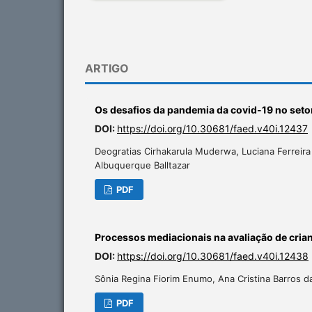
ARTIGO
Os desafios da pandemia da covid-19 no setor
DOI:
https://doi.org/10.30681/faed.v40i.12437
Deogratias Cirhakarula Muderwa, Luciana Ferreir
Albuquerque Balltazar
PDF
Processos mediacionais na avaliação de cri
DOI:
https://doi.org/10.30681/faed.v40i.12438
Sônia Regina Fiorim Enumo, Ana Cristina Barros d
PDF