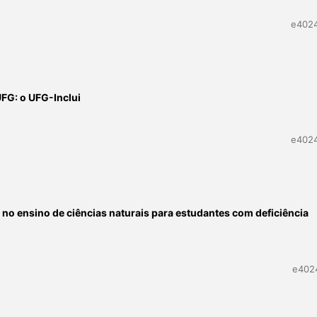
e402
UFG: o UFG-Inclui
e402
as no ensino de ciências naturais para estudantes com deficiência
e402