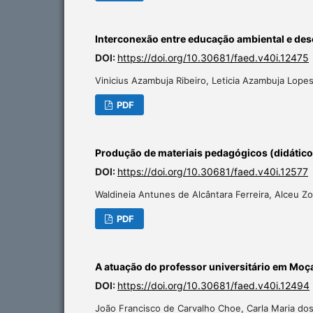
Interconexão entre educação ambiental e des
DOI:
https://doi.org/10.30681/faed.v40i.12475
Vinicius Azambuja Ribeiro, Leticia Azambuja Lope
PDF
Produção de materiais pedagógicos (didáticos
DOI:
https://doi.org/10.30681/faed.v40i.12577
Waldineia Antunes de Alcântara Ferreira, Alceu Z
PDF
A atuação do professor universitário em Mo
DOI:
https://doi.org/10.30681/faed.v40i.12494
João Francisco de Carvalho Choe, Carla Maria d