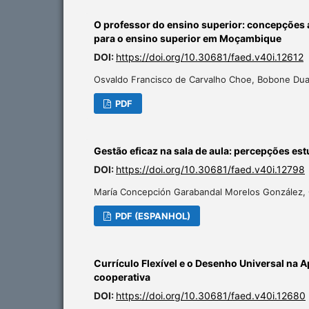
O professor do ensino superior: concepções a
para o ensino superior em Moçambique
DOI:
https://doi.org/10.30681/faed.v40i.12612
Osvaldo Francisco de Carvalho Choe, Bobone Dua
PDF
Gestão eficaz na sala de aula: percepções est
DOI:
https://doi.org/10.30681/faed.v40i.12798
María Concepción Garabandal Morelos González, Cr
PDF (ESPANHOL)
Currículo Flexível e o Desenho Universal n
cooperativa
DOI:
https://doi.org/10.30681/faed.v40i.12680