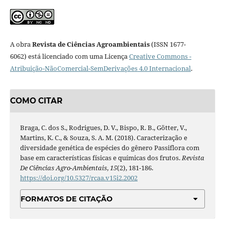
A obra
Revista de Ciências Agroambientais
(ISSN 1677-
6062) está licenciado com uma Licença
Creative Commons -
Atribuição-NãoComercial-SemDerivações 4.0 Internacional
.
COMO CITAR
Braga, C. dos S., Rodrigues, D. V., Bispo, R. B., Götter, V.,
Martins, K. C., & Souza, S. A. M. (2018). Caracterização e
diversidade genética de espécies do gênero Passiflora com
base em características físicas e químicas dos frutos.
Revista
De Ciências Agro-Ambientais
,
15
(2), 181-186.
https://doi.org/10.5327/rcaa.v15i2.2002
FORMATOS DE CITAÇÃO