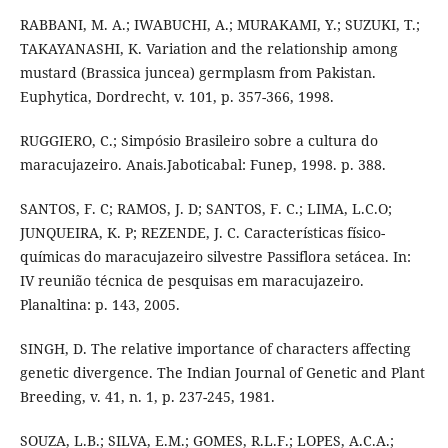
RABBANI, M. A.; IWABUCHI, A.; MURAKAMI, Y.; SUZUKI, T.;
TAKAYANASHI, K. Variation and the relationship among
mustard (Brassica juncea) germplasm from Pakistan.
Euphytica, Dordrecht, v. 101, p. 357-366, 1998.
RUGGIERO, C.; Simpósio Brasileiro sobre a cultura do
maracujazeiro. Anais.Jaboticabal: Funep, 1998. p. 388.
SANTOS, F. C; RAMOS, J. D; SANTOS, F. C.; LIMA, L.C.O;
JUNQUEIRA, K. P; REZENDE, J. C. Características físico-
químicas do maracujazeiro silvestre Passiflora setácea. In:
IV reunião técnica de pesquisas em maracujazeiro.
Planaltina: p. 143, 2005.
SINGH, D. The relative importance of characters affecting
genetic divergence. The Indian Journal of Genetic and Plant
Breeding, v. 41, n. 1, p. 237-245, 1981.
SOUZA, L.B.; SILVA, E.M.; GOMES, R.L.F.; LOPES, A.C.A.;