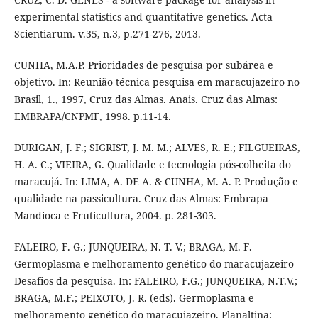
experimental statistics and quantitative genetics. Acta
Scientiarum. v.35, n.3, p.271-276, 2013.
CUNHA, M.A.P. Prioridades de pesquisa por subárea e
objetivo. In: Reunião técnica pesquisa em maracujazeiro no
Brasil, 1., 1997, Cruz das Almas. Anais. Cruz das Almas:
EMBRAPA/CNPMF, 1998. p.11-14.
DURIGAN, J. F.; SIGRIST, J. M. M.; ALVES, R. E.; FILGUEIRAS,
H. A. C.; VIEIRA, G. Qualidade e tecnologia pós-colheita do
maracujá. In: LIMA, A. DE A. & CUNHA, M. A. P. Produção e
qualidade na passicultura. Cruz das Almas: Embrapa
Mandioca e Fruticultura, 2004. p. 281-303.
FALEIRO, F. G.; JUNQUEIRA, N. T. V.; BRAGA, M. F.
Germoplasma e melhoramento genético do maracujazeiro –
Desafios da pesquisa. In: FALEIRO, F.G.; JUNQUEIRA, N.T.V.;
BRAGA, M.F.; PEIXOTO, J. R. (eds). Germoplasma e
melhoramento genético do maracujazeiro. Planaltina: