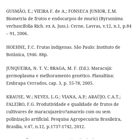
GUSMÃO, E.; VIEIRA F. de A.; FONSECA JUNIOR, E.M.
Biometria de frutos e endocarpos de murici (Byrsonima
verbascifolia Rich. ex A. Juss.). Cerne, Lavras, v.12, n.1, p.84
– 91, 2006.
HOEHNE, F.C. Frutas indígenas. São Paulo: Instituto de
Botânica, 1946. 88p.
JUNQUEIRA, N. T. V.; BRAGA, M. F. (Ed.). Maracujá:
germoplasma e melhoramento genético. Planaltina:
Embrapa Cerrados, cap. 3, p. 55-78, 2005.
KRAUSE, W.; NEVES, L.G.; VIANA, A.P.; ARAÚJO, C.A.T.;
FALEIRO, F.G. Produtividade e qualidade de frutos de
cultivares de maracujazeiro?amarelo com ou sem
polinização artificial. Pesquisa Agropecuária Brasileira,
Brasília, v.47, n.12, p.1737-1742, 2012.