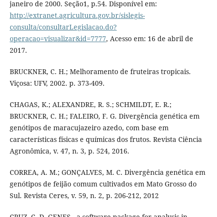
janeiro de 2000. Seção1, p.54. Disponível em:
http://extranet.agricultura.gov.br/sislegis-
consulta/consultarLegislacao.do?
operacao=visualizar&id=7777
, Acesso em: 16 de abril de
2017.
BRUCKNER, C. H.; Melhoramento de fruteiras tropicais.
Viçosa: UFV, 2002. p. 373-409.
CHAGAS, K.; ALEXANDRE, R. S.; SCHMILDT, E. R.;
BRUCKNER, C. H.; FALEIRO, F. G. Divergência genética em
genótipos de maracujazeiro azedo, com base em
características físicas e químicas dos frutos. Revista Ciência
Agronômica, v. 47, n. 3, p. 524, 2016.
CORREA, A. M.; GONÇALVES, M. C. Divergência genética em
genótipos de feijão comum cultivados em Mato Grosso do
Sul. Revista Ceres, v. 59, n. 2, p. 206-212, 2012
CRUZ, C. D. GENES - a software package for analysis in