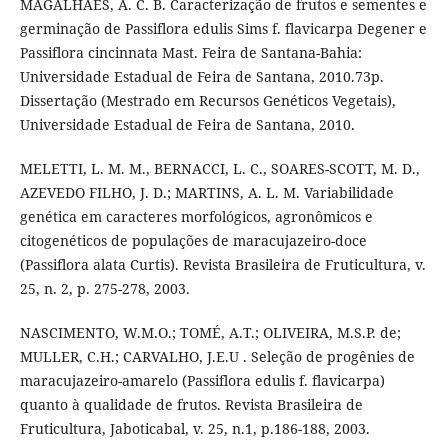
MAGALHÃES, A. C. B. Caracterização de frutos e sementes e
germinação de Passiflora edulis Sims f. flavicarpa Degener e
Passiflora cincinnata Mast. Feira de Santana-Bahia:
Universidade Estadual de Feira de Santana, 2010.73p.
Dissertação (Mestrado em Recursos Genéticos Vegetais),
Universidade Estadual de Feira de Santana, 2010.
MELETTI, L. M. M., BERNACCI, L. C., SOARES-SCOTT, M. D.,
AZEVEDO FILHO, J. D.; MARTINS, A. L. M. Variabilidade
genética em caracteres morfológicos, agronômicos e
citogenéticos de populações de maracujazeiro-doce
(Passiflora alata Curtis). Revista Brasileira de Fruticultura, v.
25, n. 2, p. 275-278, 2003.
NASCIMENTO, W.M.O.; TOMÉ, A.T.; OLIVEIRA, M.S.P. de;
MULLER, C.H.; CARVALHO, J.E.U . Seleção de progênies de
maracujazeiro-amarelo (Passiflora edulis f. flavicarpa)
quanto à qualidade de frutos. Revista Brasileira de
Fruticultura, Jaboticabal, v. 25, n.1, p.186-188, 2003.