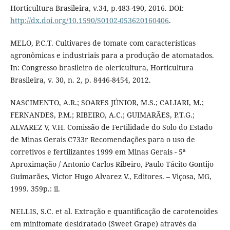
Horticultura Brasileira, v.34, p.483-490, 2016. DOI:
http://dx.doi.org/10.1590/S0102-053620160406
.
MELO, P.C.T. Cultivares de tomate com características
agronômicas e industriais para a produção de atomatados.
In: Congresso brasileiro de olericultura, Horticultura
Brasileira, v. 30, n. 2, p. 8446-8454, 2012.
NASCIMENTO, A.R.; SOARES JÚNIOR, M.S.; CALIARI, M.;
FERNANDES, P.M.; RIBEIRO, A.C.; GUIMARÃES, P.T.G.;
ALVAREZ V, V.H. Comissão de Fertilidade do Solo do Estado
de Minas Gerais C733r Recomendações para o uso de
corretivos e fertilizantes 1999 em Minas Gerais - 5ª
Aproximação / Antonio Carlos Ribeiro, Paulo Tácito Gontijo
Guimarães, Victor Hugo Alvarez V., Editores. – Viçosa, MG,
1999. 359p.: il.
NELLIS, S.C. et al. Extração e quantificação de carotenoides
em minitomate desidratado (Sweet Grape) através da