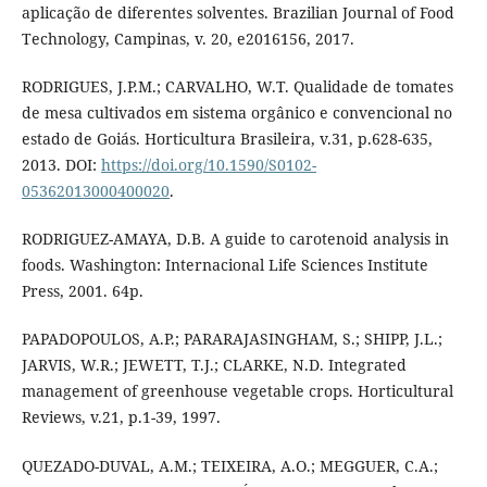
aplicação de diferentes solventes. Brazilian Journal of Food
Technology, Campinas, v. 20, e2016156, 2017.
RODRIGUES, J.P.M.; CARVALHO, W.T. Qualidade de tomates
de mesa cultivados em sistema orgânico e convencional no
estado de Goiás. Horticultura Brasileira, v.31, p.628-635,
2013. DOI:
https://doi.org/10.1590/S0102-
05362013000400020
.
RODRIGUEZ-AMAYA, D.B. A guide to carotenoid analysis in
foods. Washington: Internacional Life Sciences Institute
Press, 2001. 64p.
PAPADOPOULOS, A.P.; PARARAJASINGHAM, S.; SHIPP, J.L.;
JARVIS, W.R.; JEWETT, T.J.; CLARKE, N.D. Integrated
management of greenhouse vegetable crops. Horticultural
Reviews, v.21, p.1-39, 1997.
QUEZADO-DUVAL, A.M.; TEIXEIRA, A.O.; MEGGUER, C.A.;