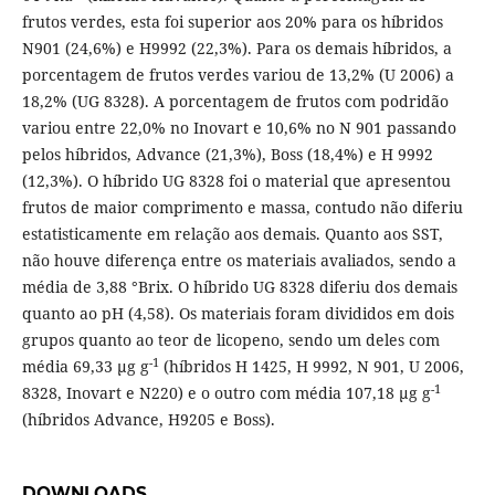
frutos verdes, esta foi superior aos 20% para os híbridos
N901 (24,6%) e H9992 (22,3%). Para os demais híbridos, a
porcentagem de frutos verdes variou de 13,2% (U 2006) a
18,2% (UG 8328). A porcentagem de frutos com podridão
variou entre 22,0% no Inovart e 10,6% no N 901 passando
pelos híbridos, Advance (21,3%), Boss (18,4%) e H 9992
(12,3%). O híbrido UG 8328 foi o material que apresentou
frutos de maior comprimento e massa, contudo não diferiu
estatisticamente em relação aos demais. Quanto aos SST,
não houve diferença entre os materiais avaliados, sendo a
média de 3,88 °Brix. O híbrido UG 8328 diferiu dos demais
quanto ao pH (4,58). Os materiais foram divididos em dois
grupos quanto ao teor de licopeno, sendo um deles com
-1
média 69,33 µg g
(híbridos H 1425, H 9992, N 901, U 2006,
-1
8328, Inovart e N220) e o outro com média 107,18 µg g
(híbridos Advance, H9205 e Boss).
DOWNLOADS