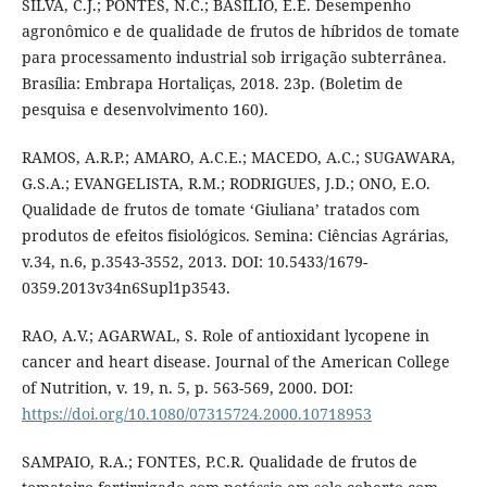
SILVA, C.J.; PONTES, N.C.; BASÍLIO, E.E. Desempenho
agronômico e de qualidade de frutos de híbridos de tomate
para processamento industrial sob irrigação subterrânea.
Brasília: Embrapa Hortaliças, 2018. 23p. (Boletim de
pesquisa e desenvolvimento 160).
RAMOS, A.R.P.; AMARO, A.C.E.; MACEDO, A.C.; SUGAWARA,
G.S.A.; EVANGELISTA, R.M.; RODRIGUES, J.D.; ONO, E.O.
Qualidade de frutos de tomate ‘Giuliana’ tratados com
produtos de efeitos fisiológicos. Semina: Ciências Agrárias,
v.34, n.6, p.3543-3552, 2013. DOI: 10.5433/1679-
0359.2013v34n6Supl1p3543.
RAO, A.V.; AGARWAL, S. Role of antioxidant lycopene in
cancer and heart disease. Journal of the American College
of Nutrition, v. 19, n. 5, p. 563-569, 2000. DOI:
https://doi.org/10.1080/07315724.2000.10718953
SAMPAIO, R.A.; FONTES, P.C.R. Qualidade de frutos de