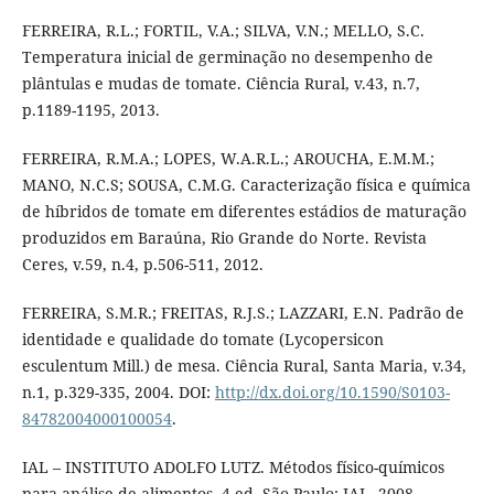
FERREIRA, R.L.; FORTIL, V.A.; SILVA, V.N.; MELLO, S.C.
Temperatura inicial de germinação no desempenho de
plântulas e mudas de tomate. Ciência Rural, v.43, n.7,
p.1189-1195, 2013.
FERREIRA, R.M.A.; LOPES, W.A.R.L.; AROUCHA, E.M.M.;
MANO, N.C.S; SOUSA, C.M.G. Caracterização física e química
de híbridos de tomate em diferentes estádios de maturação
produzidos em Baraúna, Rio Grande do Norte. Revista
Ceres, v.59, n.4, p.506-511, 2012.
FERREIRA, S.M.R.; FREITAS, R.J.S.; LAZZARI, E.N. Padrão de
identidade e qualidade do tomate (Lycopersicon
esculentum Mill.) de mesa. Ciência Rural, Santa Maria, v.34,
n.1, p.329-335, 2004. DOI:
http://dx.doi.org/10.1590/S0103-
84782004000100054
.
IAL – INSTITUTO ADOLFO LUTZ. Métodos físico-químicos
para análise de alimentos. 4 ed. São Paulo: IAL, 2008.