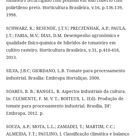
tomateiro fertirrigado com potássio em solo coberto com
polietileno preto. Horticultura Brasileira, v.16, p.136-139,
1998.
SCHWARZ, K.; RESENDE, J.T.V.; PRECZENHAK, A.P.; PAULA,
J.T.; FARIA, M.V.; DIAS, D.M. Desempenho agronômico e
qualidade físico-química de híbridos de tomateiro em
cultivo rasteiro. Horticultura Brasileira, v.31, p.410-418,
2013.
SILVA, J.B.C; GIORDANO, L.B. Tomate para processamento
industrial. Brasília: Embrapa Hortaliças. 2000.
SOARES, B. B.; RANGEL, R. Aspectos industriais da cultura.
In: CLEMENTE, F. M. V. T.; BOITEUX, L. (Ed). Produção de
tomate para processamento industrial. Brasília, DF:
Embrapa, 2012. p.
SOUZA, A.P.; MOTA, L.L.; ZAMADEI, T.; MARTIM, C.C.;
ALMEIDA, F.T.; PAULINO, J. Classificação climática e balanço