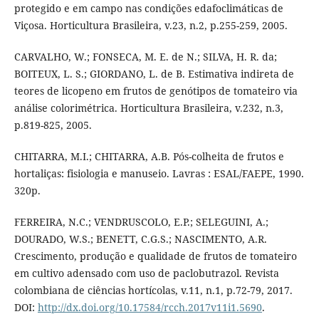
protegido e em campo nas condições edafoclimáticas de
Viçosa. Horticultura Brasileira, v.23, n.2, p.255-259, 2005.
CARVALHO, W.; FONSECA, M. E. de N.; SILVA, H. R. da;
BOITEUX, L. S.; GIORDANO, L. de B. Estimativa indireta de
teores de licopeno em frutos de genótipos de tomateiro via
análise colorimétrica. Horticultura Brasileira, v.232, n.3,
p.819-825, 2005.
CHITARRA, M.I.; CHITARRA, A.B. Pós-colheita de frutos e
hortaliças: fisiologia e manuseio. Lavras : ESAL/FAEPE, 1990.
320p.
FERREIRA, N.C.; VENDRUSCOLO, E.P.; SELEGUINI, A.;
DOURADO, W.S.; BENETT, C.G.S.; NASCIMENTO, A.R.
Crescimento, produção e qualidade de frutos de tomateiro
em cultivo adensado com uso de paclobutrazol. Revista
colombiana de ciências hortícolas, v.11, n.1, p.72-79, 2017.
DOI:
http://dx.doi.org/10.17584/rcch.2017v11i1.5690
.