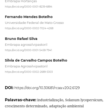
Embrapa Hortaliças
https://orcid.org/0000-0001-8239-6894
Fernando Mendes Botelho
Universidade Federal de Mato Grosso
https://orcid.org/0000-0002-7024-4268
Bruno Rafael Silva
Embrapa agrossilvipastoril
https://orcid.org/0000-0001-5458-7941
Silvia de Carvalho Campos Botelho
Embrapa Agrossilvipastoril
https://orcid.org/0000-0002-2689-5303
DOI:
https://doi.org/10.30681/rcaa.v20i2.6129
Palavras-chave:
industrialização, Solanum lycopersicum,
crescimento determinado, adaptação ambiental