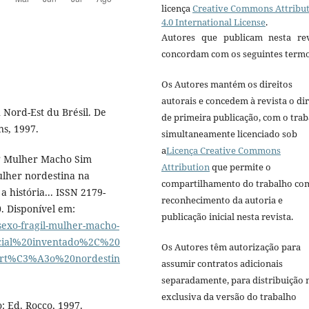
licença
Creative Commons Attribu
4.0 International License
.
Autores que publicam nesta rev
concordam com os seguintes termo
Os Autores mantém os direitos
autorais e concedem à revista o dir
 Nord-Est du Brésil. De
de primeira publicação, com o tra
ns, 1997.
simultaneamente licenciado sob
a
Licença Creative Commons
il? Mulher Macho Sim
Attribution
que permite o
ulher nordestina na
compartilhamento do trabalho co
 história... ISSN 2179-
reconhecimento da autoria e
0. Disponível em:
publicação inicial nesta revista.
sexo-fragil-mulher-macho-
ocial%20inventado%2C%20
Os Autores têm autorização para
rt%C3%A3o%20nordestin
assumir contratos adicionais
separadamente, para distribuição 
exclusiva da versão do trabalho
: Ed. Rocco, 1997.