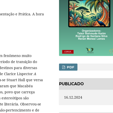
sentação e Prática. A hora
 um fenômeno muito
eríodo de transição do
PDF
destinos para diversas
 de Clarice Lispector
A
u-se Stuart Hall que versa
PUBLICADO
straram que Macabéa
os, povo que carrega
16.12.2024
s estereótipos são
e literária. Observou-se
ão-pertencimento e de