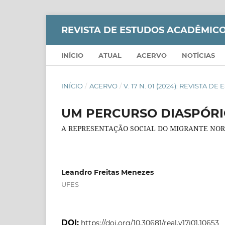
REVISTA DE ESTUDOS ACADÊMICO
INÍCIO
ATUAL
ACERVO
NOTÍCIAS
INÍCIO
/
ACERVO
/
V. 17 N. 01 (2024): REVISTA
UM PERCURSO DIASPÓRI
A REPRESENTAÇÃO SOCIAL DO MIGRANTE NORD
Leandro Freitas Menezes
UFES
DOI:
https://doi.org/10.30681/real.v17i01.10653