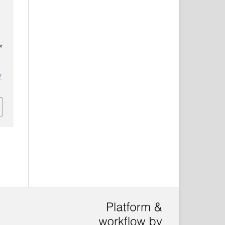
A
e
7