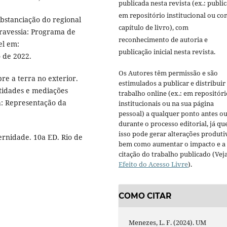
publicada nesta revista (ex.: publi
em repositório institucional ou c
ubstanciação do regional
capítulo de livro), com
Travessia: Programa de
reconhecimento de autoria e
el em:
publicação inicial nesta revista.
 de 2022.
Os Autores têm permissão e são
re a terra no exterior.
estimulados a publicar e distribuir
ntidades e mediações
trabalho online (ex.: em repositóri
ia: Representação da
institucionais ou na sua página
pessoal) a qualquer ponto antes o
durante o processo editorial, já qu
isso pode gerar alterações produti
ernidade. 10a ED. Rio de
bem como aumentar o impacto e a
citação do trabalho publicado (Vej
Efeito do Acesso Livre
).
COMO CITAR
Menezes, L. F. (2024). UM