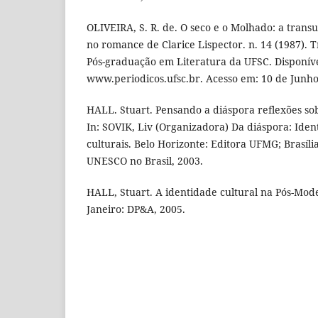
OLIVEIRA, S. R. de. O seco e o Molhado: a trans
no romance de Clarice Lispector. n. 14 (1987). 
Pós-graduação em Literatura da UFSC. Disponív
www.periodicos.ufsc.br. Acesso em: 10 de Junho
HALL. Stuart. Pensando a diáspora reflexões sob
In: SOVIK, Liv (Organizadora) Da diáspora: Ide
culturais. Belo Horizonte: Editora UFMG; Brasíl
UNESCO no Brasil, 2003.
HALL, Stuart. A identidade cultural na Pós-Mod
Janeiro: DP&A, 2005.