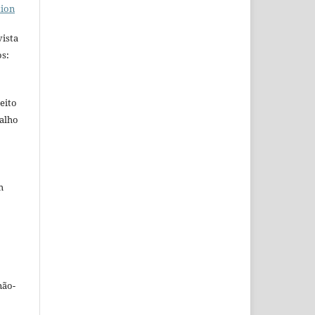
tion
ista
s:
eito
balho
m
não-