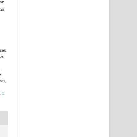
car
omo
 seu
os
u
e
vas,
a
O