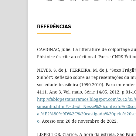
REFERÊNCIAS
CAVIGNAC, Julie. La littérature de colportage au
l’histoire éscrite ao récit oral. Paris : CNRS Édtio
NEVES, S. de J.; FERREIRA, M. de J. “Sexo Frág
Sinhô!”: Reflexão sobre as representações da m
sociedade brasileira (1990-2010). Para entender a
4111. Ano 3, Vol. maio, Série 14/05, 2012, p.01-1
http://fabiopestanaramos.blogspot.com/2012/05/
simsinho.html#:~:text=Nesse%20contexto%20s
a,%E2%80%9D%2C%20castigada%20pelo%20se
o
. Acesso em: 20 de novembro de 2022.
LISPECTOR, Clarice. A hora da estrela. São Paulo