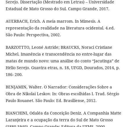
Serejo. Dissertação (Mestrado em Letras) – Universidade
Estadual de Mato Grosso do Sul. Campo Grande, 2017.
AUERBACH, Erich. A meia marrom. In Mimesis. A
representação da realidade na literatura ocidental. 4.ed.
São Paulo: Perspectiva, 2002.
BARZOTTTO, Leoné Astride; BRAUCKS, Noraci Cristiane
Michel. Imanência e transcendência no entre-lugar das
matas de mundo novo: uma análise do conto “Jacutinga” de
Hélio Serejo. Guavira etras, n. 18, UFGD, Dourados, 2014, p.
186- 200.
BENJAMIN, Walter. O Narrador: Considerações Sobre a
Obra de Nikolai Leskov. In: Obras escolhidas I. Trad. Sérgio
Paulo Rouanet. São Paulo: Ed. Brasiliense, 2012.
BIANCHINI, Odaléa da Conceição Deniz. A Companhia Matte
Laranjeira e a ocupação da terra do Sul de Mato Grosso
(1880-1940). Campo Grande: Editora da UFMS, 2000.