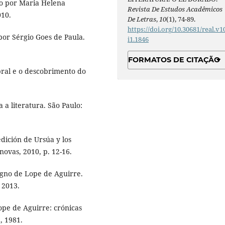
o por Maria Helena
Revista De Estudos Acadêmicos
010.
De Letras
,
10
(1), 74-89.
https://doi.org/10.30681/real.v1
por Sérgio Goes de Paula.
i1.1846
FORMATOS DE CITAÇÃO
ral e o descobrimento do
 a literatura. São Paulo:
dición de Ursúa y los
ovas, 2010, p. 12-16.
igno de Lope de Aguirre.
 2013.
e de Aguirre: crónicas
, 1981.