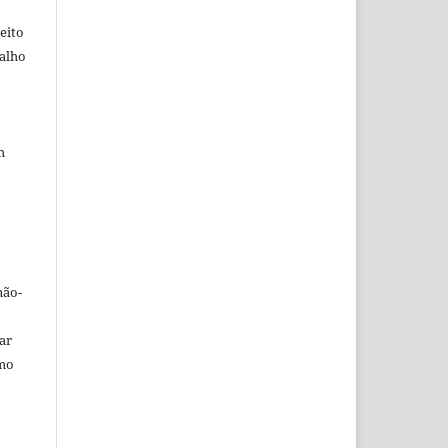
eito
balho
m
não-
car
omo