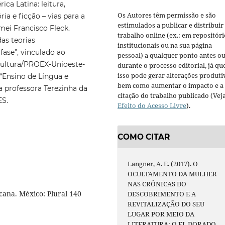
ca Latina: leitura,
Os Autores têm permissão e são
ia e ficção – vias para a
estimulados a publicar e distribuir
mei Francisco Fleck.
trabalho online (ex.: em repositóri
as teorias
institucionais ou na sua página
fase”, vinculado ao
pessoal) a qualquer ponto antes o
Cultura/PROEX-Unioeste-
durante o processo editorial, já qu
isso pode gerar alterações produti
“Ensino de Língua e
bem como aumentar o impacto e a
a professora Terezinha da
citação do trabalho publicado (Vej
ES.
Efeito do Acesso Livre
).
COMO CITAR
Langner, A. E. (2017). O
OCULTAMENTO DA MULHER
NAS CRÔNICAS DO
cana. México: Plural 140
DESCOBRIMENTO E A
REVITALIZAÇÃO DO SEU
LUGAR POR MEIO DA
LITERATURA: O EL DORADO.