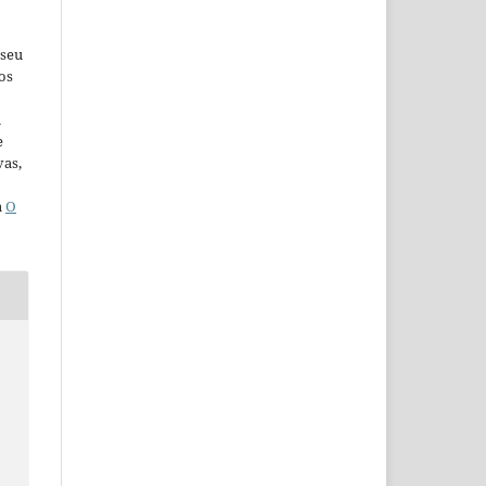
 seu
os
u
e
vas,
a
O