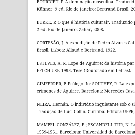
BOURDIEU, P. A dominação masculina. Traduzid
Kühner. 9 ed. Rio de Janeiro: Bertrand Brasil, 2
BURKE, P. O que é história cultural?. Traduzido 
2 ed. Rio de Janeiro: Zahar, 2008.
CORTESÃO, J. A expedição de Pedro Álvares Cab
Brasil. Lisboa: Allaud e Bertrand, 1922.
ESTEVES, A. R. Lope de Aguirre: da história para
FFLCH-USP, 1995. Tese (Doutorado em Letras).
GIMFERRER, P. Prólogo. In: SOUTHEY, R. La expe
crímenes de Aguirre. Barcelona: Mercedes Casan
NEIRA, Hernán. O indivíduo inquietante sob o s
Tradução de Luci Collin. Curitiba: Editora UFPR,
MAMPEL GONZÁLEZ, E.; ESCANDELL TUR, N. Lop
1559-1561. Barcelona: Universidad de Barcelona