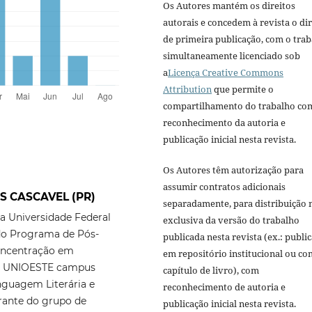
Os Autores mantém os direitos
autorais e concedem à revista o dir
de primeira publicação, com o tra
simultaneamente licenciado sob
a
Licença Creative Commons
Attribution
que permite o
compartilhamento do trabalho co
reconhecimento da autoria e
publicação inicial nesta revista.
Os Autores têm autorização para
assumir contratos adicionais
US CASCAVEL (PR)
separadamente, para distribuição 
a Universidade Federal
exclusiva da versão do trabalho
 do Programa de Pós-
publicada nesta revista (ex.: publi
concentração em
em repositório institucional ou c
da UNIOESTE campus
capítulo de livro), com
inguagem Literária e
reconhecimento de autoria e
grante do grupo de
publicação inicial nesta revista.