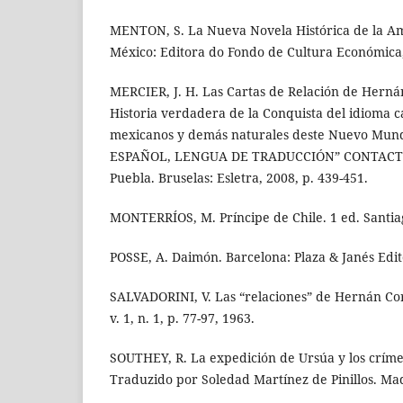
MENTON, S. La Nueva Novela Histórica de la Am
México: Editora do Fondo de Cultura Económica
MERCIER, J. H. Las Cartas de Relación de Hernán
Historia verdadera de la Conquista del idioma ca
mexicanos y demás naturales deste Nuevo Mund
ESPAÑOL, LENGUA DE TRADUCCIÓN” CONTACTO
Puebla. Bruselas: Esletra, 2008, p. 439-451.
MONTERRÍOS, M. Príncipe de Chile. 1 ed. Santia
POSSE, A. Daimón. Barcelona: Plaza & Janés Edito
SALVADORINI, V. Las “relaciones” de Hernán Cor
v. 1, n. 1, p. 77-97, 1963.
SOUTHEY, R. La expedición de Ursúa y los críme
Traduzido por Soledad Martínez de Pinillos. Mad