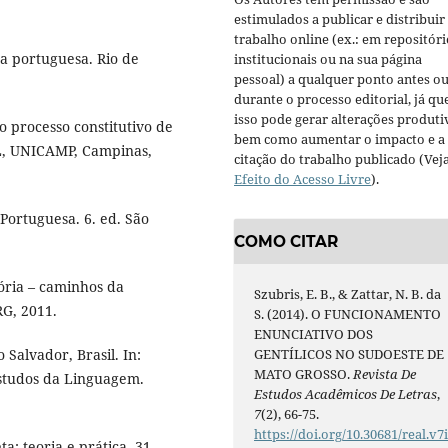
estimulados a publicar e distribuir
trabalho online (ex.: em repositóri
ua portuguesa. Rio de
institucionais ou na sua página
pessoal) a qualquer ponto antes o
durante o processo editorial, já qu
isso pode gerar alterações produti
 processo constitutivo de
bem como aumentar o impacto e a
L, UNICAMP, Campinas,
citação do trabalho publicado (Vej
Efeito do Acesso Livre
).
ortuguesa. 6. ed. São
COMO CITAR
ória – caminhos da
Szubris, E. B., & Zattar, N. B. da
RG, 2011.
S. (2014). O FUNCIONAMENTO
ENUNCIATIVO DOS
 Salvador, Brasil. In:
GENTÍLICOS NO SUDOESTE DE
MATO GROSSO.
Revista De
Estudos da Linguagem.
Estudos Acadêmicos De Letras
,
7
(2), 66-75.
https://doi.org/10.30681/real.v7
: teoria e prática. 31