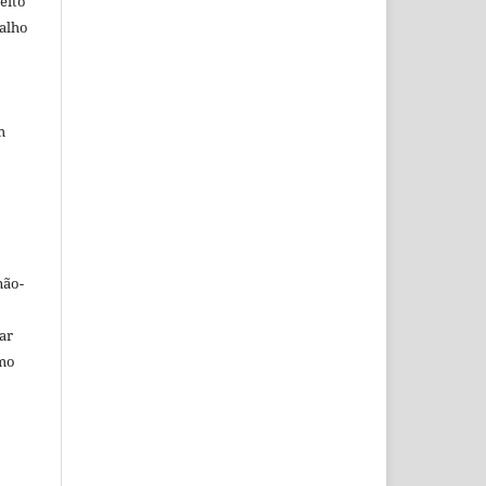
eito
balho
m
não-
car
omo