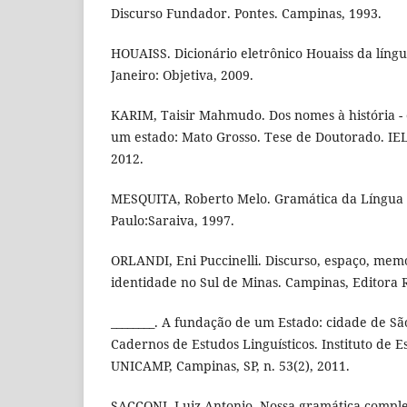
Discurso Fundador. Pontes. Campinas, 1993.
HOUAISS. Dicionário eletrônico Houaiss da líng
Janeiro: Objetiva, 2009.
KARIM, Taisir Mahmudo. Dos nomes à história - o
um estado: Mato Grosso. Tese de Doutorado. IE
2012.
MESQUITA, Roberto Melo. Gramática da Língua P
Paulo:Saraiva, 1997.
ORLANDI, Eni Puccinelli. Discurso, espaço, mem
identidade no Sul de Minas. Campinas, Editora 
________. A fundação de um Estado: cidade de São
Cadernos de Estudos Linguísticos. Instituto de 
UNICAMP, Campinas, SP, n. 53(2), 2011.
SACCONI, Luiz Antonio. Nossa gramática completa