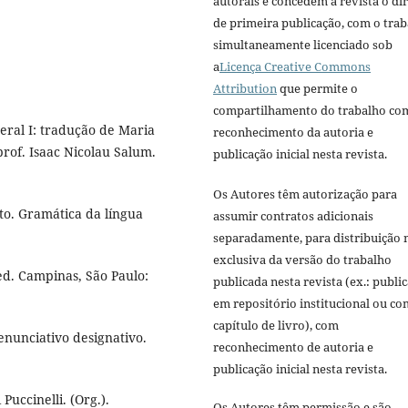
autorais e concedem à revista o dir
de primeira publicação, com o tra
simultaneamente licenciado sob
a
Licença Creative Commons
Attribution
que permite o
compartilhamento do trabalho co
ral I: tradução de Maria
reconhecimento da autoria e
prof. Isaac Nicolau Salum.
publicação inicial nesta revista.
Os Autores têm autorização para
o. Gramática da língua
assumir contratos adicionais
separadamente, para distribuição 
exclusiva da versão do trabalho
ed. Campinas, São Paulo:
publicada nesta revista (ex.: publi
em repositório institucional ou c
capítulo de livro), com
enunciativo designativo.
reconhecimento de autoria e
publicação inicial nesta revista.
Puccinelli. (Org.).
Os Autores têm permissão e são