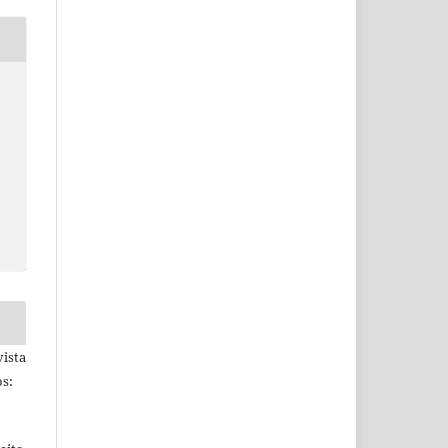
ista
s: