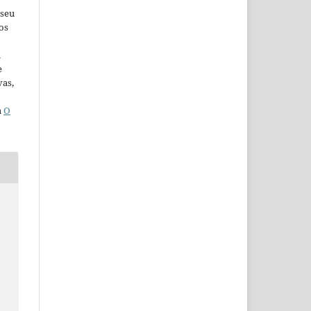
 seu
os
u
e
vas,
a
O
i