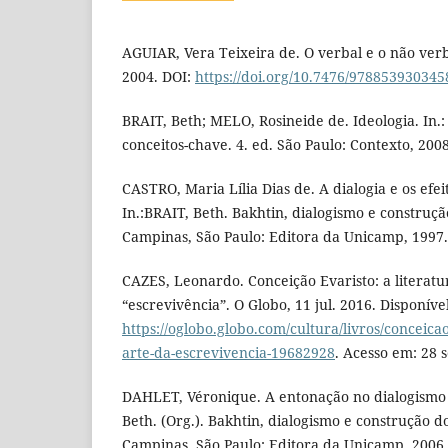
AGUIAR, Vera Teixeira de. O verbal e o não verb
2004. DOI:
https://doi.org/10.7476/978853930345
BRAIT, Beth; MELO, Rosineide de. Ideologia. In.: 
conceitos-chave. 4. ed. São Paulo: Contexto, 2008
CASTRO, Maria Lília Dias de. A dialogia e os efei
In.:BRAIT, Beth. Bakhtin, dialogismo e construção
Campinas, São Paulo: Editora da Unicamp, 1997.
CAZES, Leonardo. Conceição Evaristo: a literat
“escrevivência”. O Globo, 11 jul. 2016. Disponíve
https://oglobo.globo.com/cultura/livros/conceica
arte-da-escrevivencia-19682928
. Acesso em: 28 s
DAHLET, Véronique. A entonação no dialogismo B
Beth. (Org.). Bakhtin, dialogismo e construção do
Campinas, São Paulo: Editora da Unicamp, 2006.