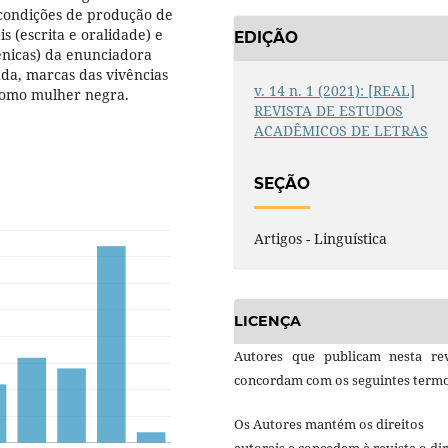
condições de produção de
s (escrita e oralidade) e
EDIÇÃO
ênicas) da enunciadora
da, marcas das vivências
v. 14 n. 1 (2021): [REAL]
como mulher negra.
REVISTA DE ESTUDOS
ACADÊMICOS DE LETRAS
SEÇÃO
Artigos - Linguística
LICENÇA
Autores que publicam nesta rev
concordam com os seguintes termo
Os Autores mantém os direitos
autorais e concedem à revista o dir