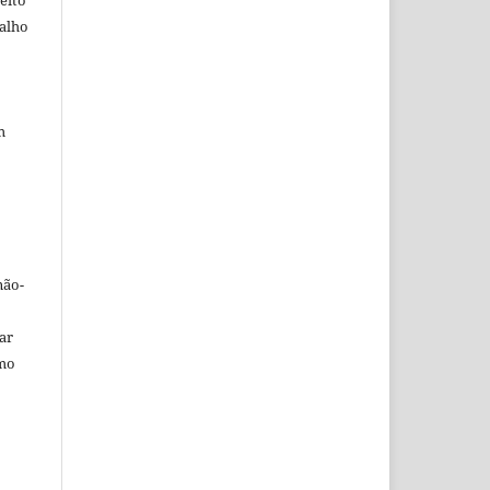
balho
m
não-
car
omo