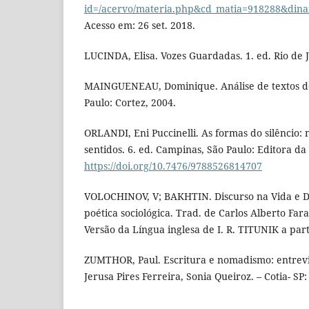
id=/acervo/materia.php&cd_matia=918288&din
Acesso em: 26 set. 2018.
LUCINDA, Elisa. Vozes Guardadas. 1. ed. Rio de 
MAINGUENEAU, Dominique. Análise de textos d
Paulo: Cortez, 2004.
ORLANDI, Eni Puccinelli. As formas do silêncio
sentidos. 6. ed. Campinas, São Paulo: Editora d
https://doi.org/10.7476/9788526814707
VOLOCHINOV, V; BAKHTIN. Discurso na Vida e Di
poética sociológica. Trad. de Carlos Alberto Far
Versão da Língua inglesa de I. R. TITUNIK a part
ZUMTHOR, Paul. Escritura e nomadismo: entrevis
Jerusa Pires Ferreira, Sonia Queiroz. – Cotia- SP: 