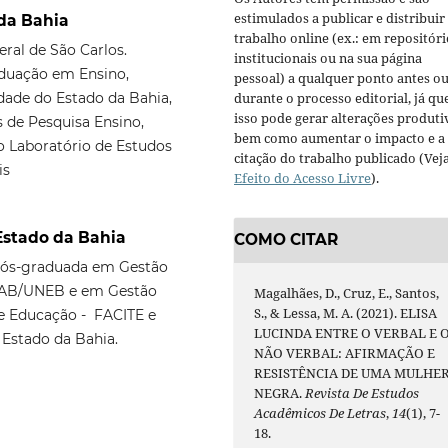
estimulados a publicar e distribuir
 da Bahia
trabalho online (ex.: em repositóri
ral de São Carlos.
institucionais ou na sua página
duação em Ensino,
pessoal) a qualquer ponto antes o
durante o processo editorial, já qu
ade do Estado da Bahia,
isso pode gerar alterações produti
s de Pesquisa Ensino,
bem como aumentar o impacto e a
 Laboratório de Estudos
citação do trabalho publicado (Vej
is
Efeito do Acesso Livre
).
Estado da Bahia
COMO CITAR
 Pós-graduada em Gestão
– UAB/UNEB e em Gestão
Magalhães, D., Cruz, E., Santos,
S., & Lessa, M. A. (2021). ELISA
 e Educação - FACITE e
LUCINDA ENTRE O VERBAL E 
Estado da Bahia.
NÃO VERBAL: AFIRMAÇÃO E
RESISTÊNCIA DE UMA MULHE
NEGRA.
Revista De Estudos
Acadêmicos De Letras
,
14
(1), 7-
18.