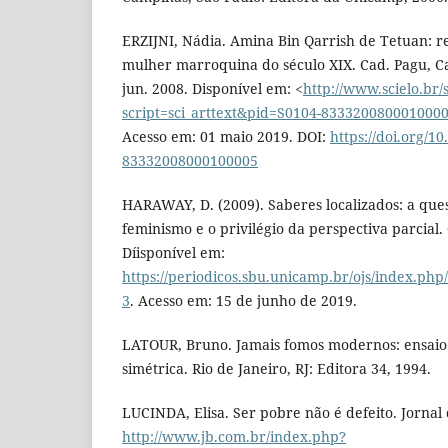
ERZIJNI, Nádia. Amina Bin Qarrish de Tetuan: r
mulher marroquina do século XIX. Cad. Pagu, Cam
jun. 2008. Disponível em: <
http://www.scielo.br/
script=sci_arttext&pid=S0104-83332008000100
Acesso em: 01 maio 2019. DOI:
https://doi.org/1
83332008000100005
HARAWAY, D. (2009). Saberes localizados: a ques
feminismo e o privilégio da perspectiva parcial. 
Díisponível em:
https://periodicos.sbu.unicamp.br/ojs/index.php
3
. Acesso em: 15 de junho de 2019.
LATOUR, Bruno. Jamais fomos modernos: ensaio
simétrica. Rio de Janeiro, RJ: Editora 34, 1994.
LUCINDA, Elisa. Ser pobre não é defeito. Jornal 
http://www.jb.com.br/index.php?