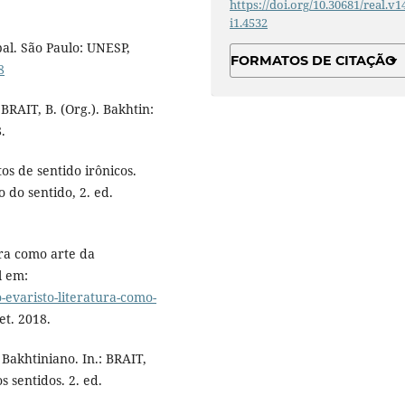
https://doi.org/10.30681/real.v1
i1.4532
al. São Paulo: UNESP,
FORMATOS DE CITAÇÃO
8
BRAIT, B. (Org.). Bakhtin:
.
tos de sentido irônicos.
 do sentido, 2. ed.
ura como arte da
l em:
o-evaristo-literatura-como-
et. 2018.
akhtiniano. In.: BRAIT,
s sentidos. 2. ed.