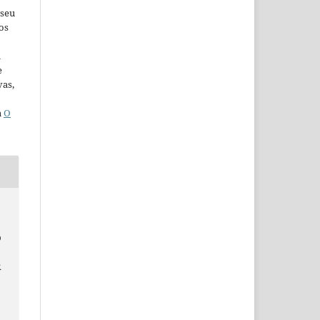
 seu
os
u
e
vas,
a
O
O
R