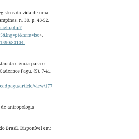
egistros da vida de uma
pinas, n. 30, p. 43-52,
scielo.php?
005&lng=pt&nrm=iso
>.
0.1590/S0104-
tão da ciência para o
Cadernos Pagu, (5), 7-41.
/cadpagu/article/view/177
 de antropologia
do Brasil. Disponível em: