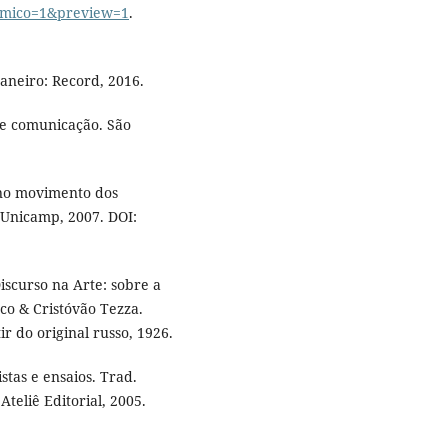
amico=1&preview=1
.
Janeiro: Record, 2016.
e comunicação. São
: no movimento dos
a Unicamp, 2007. DOI:
scurso na Arte: sobre a
aco & Cristóvão Tezza.
ir do original russo, 1926.
tas e ensaios. Trad.
Ateliê Editorial, 2005.