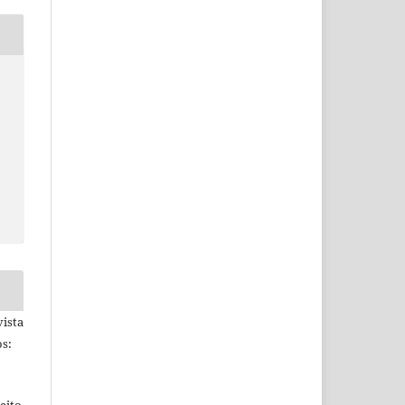
ista
s:
eito