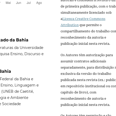
de primeira publicação, com o tra
simultaneamente licenciado sob
a
Licença Creative Commons
Attribution
que permite o
compartilhamento do trabalho co
reconhecimento da autoria e
tado da Bahia
publicação inicial nesta revista.
eraturas da Universidade
quisa Ensino, Discurso e
Os Autores têm autorização para
assumir contratos adicionais
separadamente, para distribuição 
 Bahia
exclusiva da versão do trabalho
Federal da Bahia e
publicada nesta revista (ex.: publi
 Ensino, Linguagem e
em repositório institucional ou c
 (UNEB de Caetité,
capítulo de livro), com
logia e Ambiente
reconhecimento de autoria e
e Sociedade
publicação inicial nesta revista.
Os Autores têm permissão e são