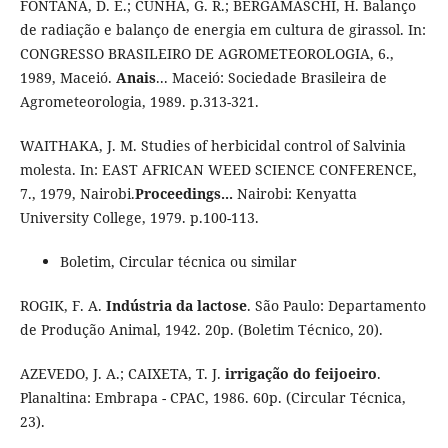
FONTANA, D. E.; CUNHA, G. R.; BERGAMASCHI, H. Balanço
de radiação e balanço de energia em cultura de girassol. In:
CONGRESSO BRASILEIRO DE AGROMETEOROLOGIA, 6.,
1989, Maceió.
Anais
... Maceió: Sociedade Brasileira de
Agrometeorologia, 1989. p.313-321.
WAITHAKA, J. M. Studies of herbicidal control of Salvinia
molesta. In: EAST AFRICAN WEED SCIENCE CONFERENCE,
7., 1979, Nairobi.
Proceedings...
Nairobi: Kenyatta
University College, 1979. p.100-113.
Boletim, Circular técnica ou similar
ROGIK, F. A.
Indústria da lactose
. São Paulo: Departamento
de Produção Animal, 1942. 20p. (Boletim Técnico, 20).
AZEVEDO, J. A.; CAIXETA, T. J.
irrigação do feijoeiro
.
Planaltina: Embrapa - CPAC, 1986. 60p. (Circular Técnica,
23).