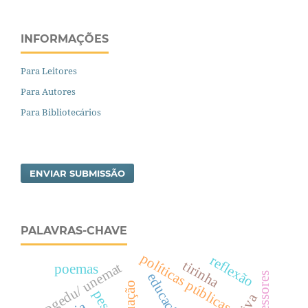
INFORMAÇÕES
Para Leitores
Para Autores
Para Bibliotecários
ENVIAR SUBMISSÃO
PALAVRAS-CHAVE
políticas públicas
reflexão
tirinha
ppgedu/ unemat
poemas
educação