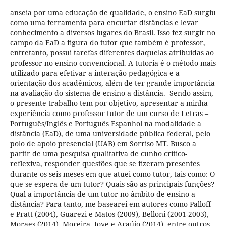
anseia por uma educação de qualidade, o ensino EaD surgiu
como uma ferramenta para encurtar distâncias e levar
conhecimento a diversos lugares do Brasil. Isso fez surgir no
campo da EaD a figura do tutor que também é professor,
entretanto, possui tarefas diferentes daquelas atribuídas ao
professor no ensino convencional. A tutoria é o método mais
utilizado para efetivar a interação pedagógica e a
orientação dos acadêmicos, além de ter grande importância
na avaliação do sistema de ensino a distância. Sendo assim,
o presente trabalho tem por objetivo, apresentar a minha
experiência como professor tutor de um curso de Letras –
Português/Inglês e Português Espanhol na modalidade a
distância (EaD), de uma universidade pública federal, pelo
polo de apoio presencial (UAB) em Sorriso MT. Busco a
partir de uma pesquisa qualitativa de cunho crítico-
reflexiva, responder questões que se fizeram presentes
durante os seis meses em que atuei como tutor, tais como: O
que se espera de um tutor? Quais são as principais funções?
Qual a importância de um tutor no âmbito de ensino a
distância? Para tanto, me basearei em autores como Palloff
e Pratt (2004), Guarezi e Matos (2009), Belloni (2001-2003),
Moraes (2014), Moreira, Joye e Araújo (2014), entre outros.