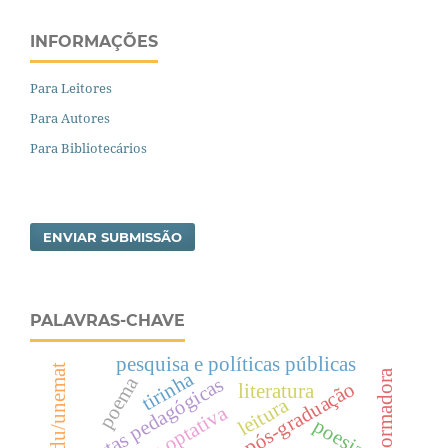
INFORMAÇÕES
Para Leitores
Para Autores
Para Bibliotecários
ENVIAR SUBMISSÃO
PALAVRAS-CHAVE
pesquisa e políticas públicas
ppgedu/unemat
tirinha
poema
cartas pedagógicas
pós-graduação
literatura
leitura
poesia