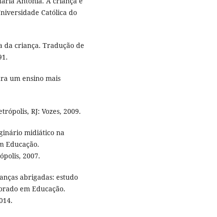
ria Antonia. A criança e
Universidade Católica do
 da criança. Tradução de
91.
ara um ensino mais
trópolis, RJ: Vozes, 2009.
inário midiático na
em Educação.
ópolis, 2007.
ianças abrigadas: estudo
utorado em Educação.
014.