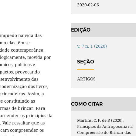
2020-02-06
EDIÇÃO
rinquedo na vida das
mo elas têm se
v. 7 n. 1 (2020)
iedade contemporânea,
logicamente, movida por
SEÇÃO
micos, políticos e
mpactos, provocando
ARTIGOS
esenvolvimento das
odernização dos livros,
brincadeiras. Assim, a
e constituindo as
COMO CITAR
ormas de brincar. Para
preender os princípios da
Martins, C. F. de P. (2020).
. Vale ressaltar que as
Princípios da Antroposofia na
buscam compreender os
Compreensão do Brincar das