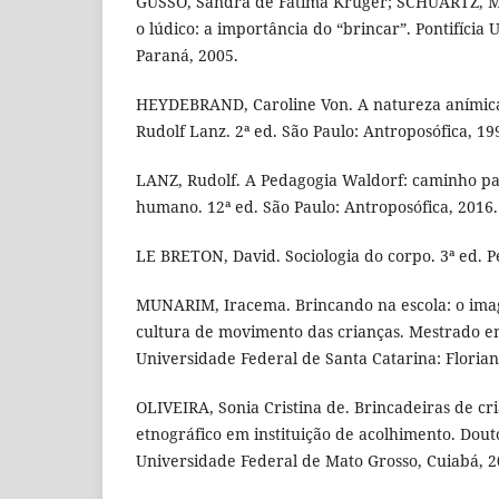
GUSSO, Sandra de Fatima Kruger; SCHUARTZ, Ma
o lúdico: a importância do “brincar”. Pontifícia 
Paraná, 2005.
HEYDEBRAND, Caroline Von. A natureza anímica
Rudolf Lanz. 2ª ed. São Paulo: Antroposófica, 19
LANZ, Rudolf. A Pedagogia Waldorf: caminho p
humano. 12ª ed. São Paulo: Antroposófica, 2016.
LE BRETON, David. Sociologia do corpo. 3ª ed. Pe
MUNARIM, Iracema. Brincando na escola: o imag
cultura de movimento das crianças. Mestrado 
Universidade Federal de Santa Catarina: Florian
OLIVEIRA, Sonia Cristina de. Brincadeiras de cr
etnográfico em instituição de acolhimento. Do
Universidade Federal de Mato Grosso, Cuiabá, 2