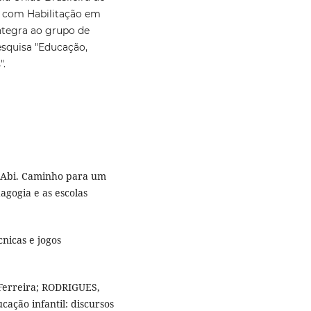
 com Habilitação em
ntegra ao grupo de
esquisa "Educação,
".
 Abi. Caminho para um
gogia e as escolas
nicas e jogos
Ferreira; RODRIGUES,
cação infantil: discursos