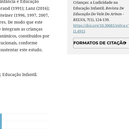
 infância e Educação
Crianças: a Ludicidade na
Educação Infantil.
Revista De
rand (1991); Lanz (2016);
Educação Do Vale Do Arinos -
Steiner (1996, 1997, 2007,
RELVA
,
7
(1), 124-139.
ores. De modo que este
https://doi.org/10.30681/relva.v
e integram as crianças
i1.4915
ímicos, constituídos por
itucionais, conforme
FORMATOS DE CITAÇÃO
 sustentar este estudo.
; Educação Infantil.