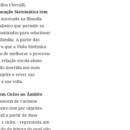
ilva Cherulli,
ducação Sistemática
tem
ancorada na filosofia
nâmico que permite ao
manizadas para solucionar
família. A partir das
ra que a Visão Sistêmica
o de melhorar o processo
 relação escola-aluno-
ido inserida nos mais
ujeito e rever sua
à sua volta.
 em Ciclos no Âmbito
autoria de Carmem
eiro tem por objetivo
sil a partir de duas
 e ciclos – representa um
ção da leitura do qual não