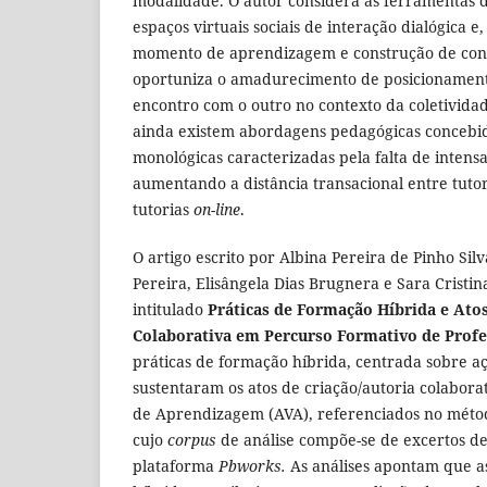
modalidade. O autor considera as ferramentas d
espaços virtuais sociais de interação dialógica
momento de aprendizagem e construção de co
oportuniza o amadurecimento de posicionament
encontro com o outro no contexto da coletividad
ainda existem abordagens pedagógicas concebid
monológicas caracterizadas pela falta de intensa
aumentando a distância transacional entre tuto
tutorias
on-line
.
O artigo escrito por Albina Pereira de Pinho Sil
Pereira, Elisângela Dias Brugnera e Sara Cristi
intitulado
Práticas de Formação Híbrida e Atos
Colaborativa em Percurso Formativo de Prof
práticas de formação híbrida, centrada sobre a
sustentaram os atos de criação/autoria colabor
de Aprendizagem (AVA), referenciados no méto
cujo
corpus
de análise compõe-se de excertos de
plataforma
Pbworks.
As análises apontam que a