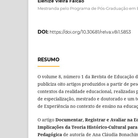
Elenize Vieira Falcão
Mestranda pelo Programa de Pós-Graduação em
DOI:
https://doi.org/10.30681/relva.v8i1.5853
RESUMO
O volume 8, número 1 da Revista de Educação d
publiciza oito artigos produzidos a partir de pes
contextos da realidade educacional, realizadas 
de especialização, mestrado e doutorado e um t
de Experiência no contexto de ensino na educaç
O artigo
Documentar, Registrar e Avaliar na Ed
Implicações da Teoria Histórico-Cultural pa
Pedagógica
de autoria de Ana Cláudia Bonachi