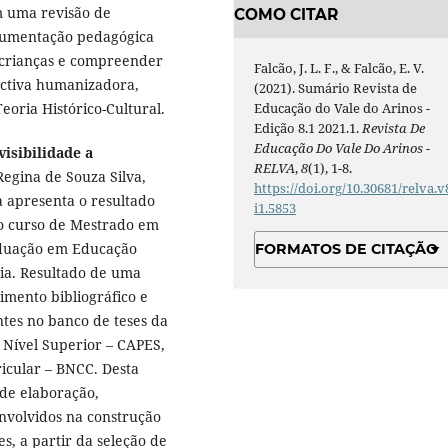
em uma revisão de
COMO CITAR
documentação pedagógica
 crianças e compreender
Falcão, J. L. F., & Falcão, E. V.
ectiva humanizadora,
(2021). Sumário Revista de
Educação do Vale do Arinos -
oria Histórico-Cultural.
Edição 8.1 2021.1.
Revista De
Educação Do Vale Do Arinos -
isibilidade a
RELVA
,
8
(1), 1-8.
egina de Souza Silva,
https://doi.org/10.30681/relva.v
a apresenta o resultado
i1.5853
o curso de Mestrado em
aduação em Educação
FORMATOS DE CITAÇÃO
ia. Resultado de uma
mento bibliográfico e
antes no banco de teses da
Nível Superior – CAPES,
icular – BNCC. Desta
de elaboração,
envolvidos na construção
s, a partir da seleção de