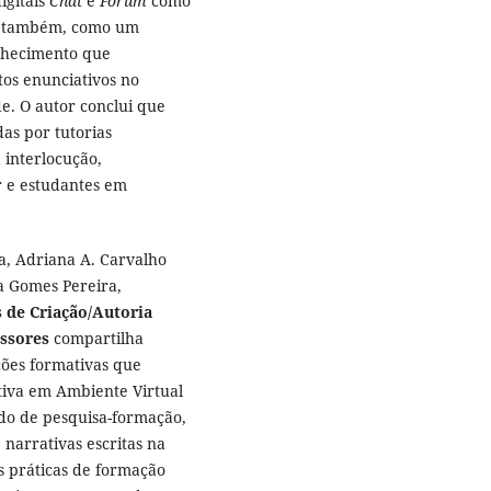
igitais
Chat
e
Fórum
como
 e, também, como um
nhecimento que
os enunciativos no
e. O autor conclui que
as por tutorias
 interlocução,
r e estudantes em
va, Adriana A. Carvalho
na Gomes Pereira,
 de Criação/Autoria
essores
compartilha
ções formativas que
ativa em Ambiente Virtual
do de pesquisa-formação,
 narrativas escritas na
s práticas de formação