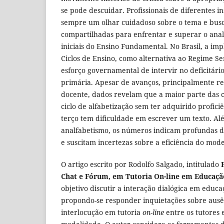
se pode descuidar. Profissionais de diferentes i
sempre um olhar cuidadoso sobre o tema e busc
compartilhadas para enfrentar e superar o anal
iniciais do Ensino Fundamental. No Brasil, a i
Ciclos de Ensino, como alternativa ao Regime Se
esforço governamental de intervir no deficitár
primária. Apesar de avanços, principalmente r
docente, dados revelam que a maior parte das c
ciclo de alfabetização sem ter adquirido profici
terço tem dificuldade em escrever um texto. Alé
analfabetismo, os números indicam profundas di
e suscitam incertezas sobre a eficiência do mode
O artigo escrito por Rodolfo Salgado, intitulado
F
Chat e Fórum, em Tutoria On-line em Educaçã
objetivo discutir a interação dialógica em educa
propondo-se responder inquietações sobre ausê
interlocução em tutoria
on-line
entre os tutores 