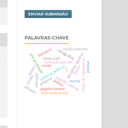
ENVIAR SUBMISSÃO
PALAVRAS-CHAVE
cecília meireles
literatura
cartagrafias
disciplina optativa
pós-graduação
ivens scaff
e
relato de experiência
formação docente
poemas
cordel
políticas públicas
poesia
leitura
lua
educação
tirinha
ppgedu/ unemat
pesquisa
poema
escrita
reflexão
ppgedu/unemat
texto multimodal