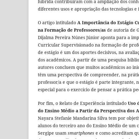
híbrida contribuíram com a ampliação dos conh
diferentes usos e apropriação das tecnologias e i
O artigo intitulado
A Importância do Estágio C
na Formação de Professores/as
de autoria de G
Dijalma Pereira Núnes Júnior aponta para a imp
Curricular Supervisionado na formação de profe
de estágio é um dos aportes decisivos, na avalia
dos acadêmicos. A partir de uma pesquisa bibli
autores concluem que muitos acadêmicos ao inic
têm uma perspectiva de compreender, na prátic
professor/a e que o estágio é parte integrante, 
especial para o exercício de pensar a prática p
Por fim, o Relato de Experiência intitulado
Uso 
do Ensino Médio a Partir da Perspectiva dos 
Nayara Stefanie Mandarina Silva tem por objeti
alunos do terceiro ano do Ensino Médio de um c
Sergipe usam
smartphones
e como acreditam que