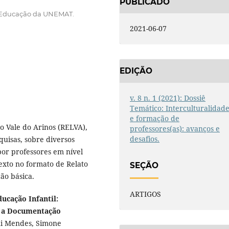
PUBLICADO
 Educação da UNEMAT.
2021-06-07
EDIÇÃO
v. 8 n. 1 (2021): Dossiê
Temático: Interculturalidad
e formação de
o Vale do Arinos (RELVA),
professores(as): avanços e
desafios.
quisas, sobre diversos
por professores em nível
exto no formato de Relato
SEÇÃO
ão básica.
ARTIGOS
ucação Infantil:
ra a Documentação
ni Mendes, Simone