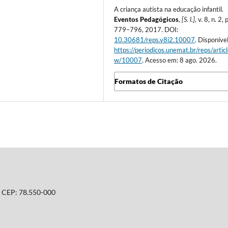
A criança autista na educação infantil.
Eventos Pedagógicos
,
[S. l.]
, v. 8, n. 2, p
779–796, 2017. DOI:
10.30681/reps.v8i2.10007
. Disponíve
https://periodicos.unemat.br/reps/artic
w/10007
. Acesso em: 8 ago. 2026.
Formatos de Citação
T. CEP: 78.550-000