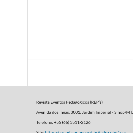
Revista Eventos Pedagógicos (REP’s)
Avenida dos Ingás, 3001, Jardim Imperial - Sinop/M
Telefone: +55 (66) 3511-2126
Site:
https://periodicos.unemat.br/index.php/reps