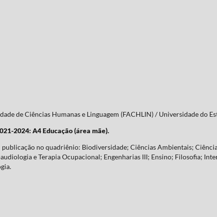
culdade de Ciências Humanas e Linguagem (FACHLIN) / Universidade do 
2021-2024: A4 Educação (área mãe).
publicação no quadriênio: Biodiversidade; Ciências Ambientais; Ciência
udiologia e Terapia Ocupacional; Engenharias III; Ensino; Filosofia; Inte
gia.