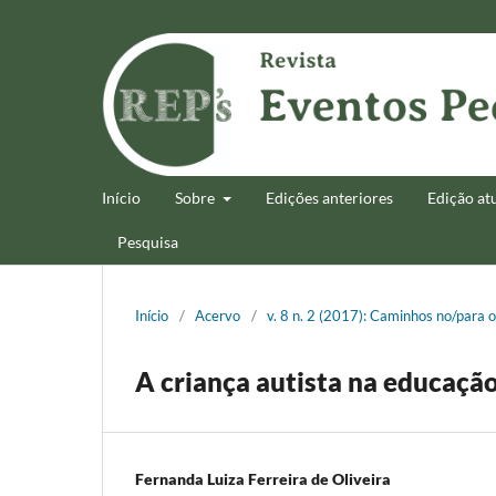
Início
Sobre
Edições anteriores
Edição at
Pesquisa
Início
/
Acervo
/
v. 8 n. 2 (2017): Caminhos no/para 
A criança autista na educação
Fernanda Luiza Ferreira de Oliveira