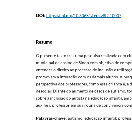
DOI:
https://doi.org/10.30681/reps.v8i2.10007
Resumo
O presente texto traz uma pesquisa realizada com ci
municipal de ensino de Sinop com objetivo de compr
entender o direito ao processo de inclusão e utiliza
promovam a interação com os demais alunos. A pesqu
perspectiva dos professores, como essa criança é, e d
descolar. Diante do aumento de casos de autismo, tor
sobre a inclusão do autista na educação infantil, a
auxilie o professor em sua rotina de convivência com 
Palavras-chave
: autismo; educação infantil; profes