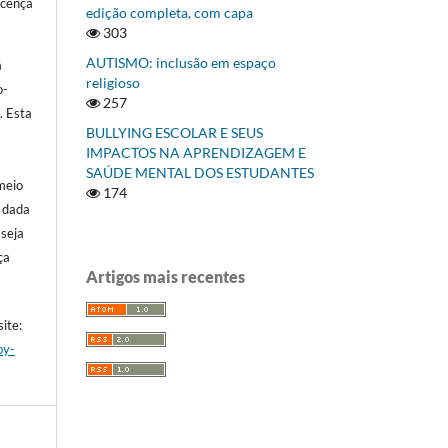
icença
edição completa, com capa
303
AUTISMO: inclusão em espaço
á
religioso
o-
257
]
. Esta
BULLYING ESCOLAR E SEUS
IMPACTOS NA APRENDIZAGEM E
SAÚDE MENTAL DOS ESTUDANTES
meio
174
a dada
 seja
ça
Artigos mais recentes
ite:
by-