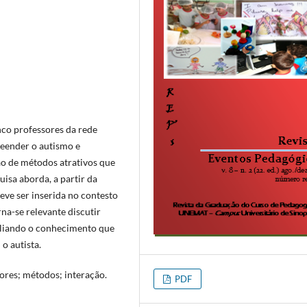
nco professores da rede
eender o autismo e
ção de métodos atrativos que
isa aborda, a partir da
eve ser inserida no contesto
na-se relevante discutir
mpliando o conhecimento que
o autista.
sores; métodos; interação.
PDF