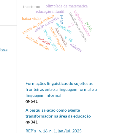
olimpíada de matemática
transtorno
educação infantil
trajetória docente
cotidianos escolares
ensino de matemática
43 ed.
edição completa
baixa visão
práxis
expediente
n. 3
criança migrante
apresentação
nov./dez. 2025
inclusão escolar
v. 16
inclusão
dislexia
lesa
Formações linguísticas do sujeito: as
fronteiras entre a linguagem formal e a
linguagem informal
641
A pesquisa-ação como agente
transformador na área da educação
341
REP's - v. 16, n. 1, jan./jul. 2025 -