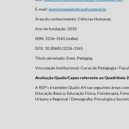
E-mail:
eventospedagogicos@unemat.br
Área do conhecimento: Ciências Humanas
Ano de fundação: 2010
ISSN: 2236-3165 (
online
)
DOI: 10.30681/2236-3165
Título abreviado: Even. Pedagóg.
Vinculação Institucional: Curso de Pedagogia / Fa
Avaliação Qualis/Capes referente ao Quadriênio 
A REP's é também Qualis A4 nas seguintes áreas com 
Educação Básica; Educação Física, Fisioterapia, Fonoa
Urbano e Regional / Demografia; Psicologia e Sociolo