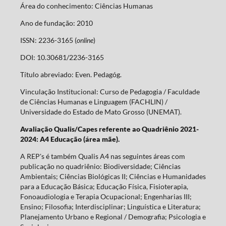
Área do conhecimento: Ciências Humanas
Ano de fundação: 2010
ISSN: 2236-3165 (
online
)
DOI: 10.30681/2236-3165
Título abreviado: Even. Pedagóg.
Vinculação Institucional: Curso de Pedagogia / Faculdade
de Ciências Humanas e Linguagem (FACHLIN) /
Universidade do Estado de Mato Grosso (UNEMAT).
Avaliação Qualis/Capes referente ao Quadriênio 2021-
2024: A4 Educação (área mãe).
A REP's é também Qualis A4 nas seguintes áreas com
publicação no quadriênio: Biodiversidade; Ciências
Ambientais; Ciências Biológicas II; Ciências e Humanidades
para a Educação Básica; Educação Física, Fisioterapia,
Fonoaudiologia e Terapia Ocupacional; Engenharias III;
Ensino; Filosofia; Interdisciplinar; Linguística e Literatura;
Planejamento Urbano e Regional / Demografia; Psicologia e