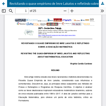
Revisitando o quase empirismo de Imre Lakatos e refletindo sobre a educação matemática