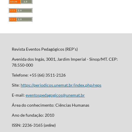
Revista Eventos Pedagógicos (REP’s)
Avenida dos Ingás, 3001, Jardim Imperial - Sinop/MT. CEP:
78.550-000
Telefone: +55 (66) 3511-2126
Site:
https://periodicos.unemat.br/index.php/reps
E-mail:
eventospedagogicos@unemat.br
Área do conhecimento: Ciências Humanas
Ano de fundação: 2010
ISSN: 2236-3165 (
online
)