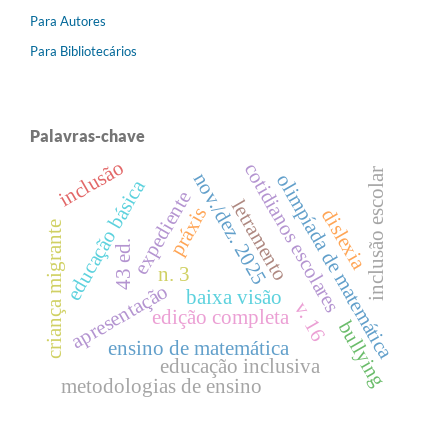
Para Autores
Para Bibliotecários
Palavras-chave
inclusão
cotidianos escolares
inclusão escolar
nov./dez. 2025
olimpíada de matemática
educação básica
expediente
letramento
práxis
dislexia
criança migrante
43 ed.
n. 3
apresentação
baixa visão
v. 16
edição completa
bullying
ensino de matemática
educação inclusiva
metodologias de ensino