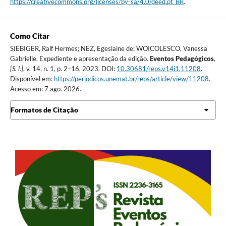
https://creativecommons.org/licenses/by-sa/4.0/deed.pt_BR
.
Como Citar
SIEBIGER, Ralf Hermes; NEZ, Egeslaine de; WOICOLESCO, Vanessa
Gabrielle. Expediente e apresentação da edição.
Eventos Pedagógicos
,
[S. l.]
, v. 14, n. 1, p. 2–16, 2023. DOI:
10.30681/reps.v14i1.11208
.
Disponível em:
https://periodicos.unemat.br/reps/article/view/11208
.
Acesso em: 7 ago. 2026.
Formatos de Citação