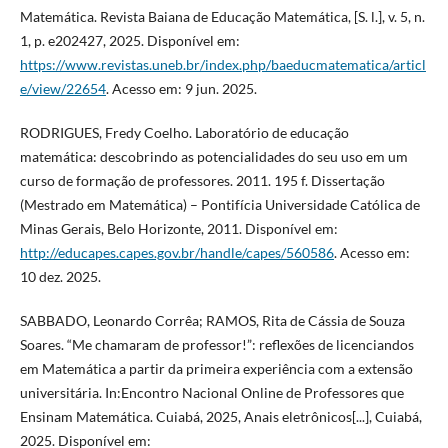
Matemática. Revista Baiana de Educação Matemática, [S. l.], v. 5, n.
1, p. e202427, 2025. Disponível em:
https://www.revistas.uneb.br/index.php/baeducmatematica/articl
e/view/22654
. Acesso em: 9 jun. 2025.
RODRIGUES, Fredy Coelho. Laboratório de educação
matemática: descobrindo as potencialidades do seu uso em um
curso de formação de professores. 2011. 195 f. Dissertação
(Mestrado em Matemática) – Pontifícia Universidade Católica de
Minas Gerais, Belo Horizonte, 2011. Disponível em:
http://educapes.capes.gov.br/handle/capes/560586
. Acesso em:
10 dez. 2025.
SABBADO, Leonardo Corrêa; RAMOS, Rita de Cássia de Souza
Soares. “Me chamaram de professor!”: reflexões de licenciandos
em Matemática a partir da primeira experiência com a extensão
universitária. In:Encontro Nacional Online de Professores que
Ensinam Matemática. Cuiabá, 2025, Anais eletrônicos[...], Cuiabá,
2025. Disponível em: