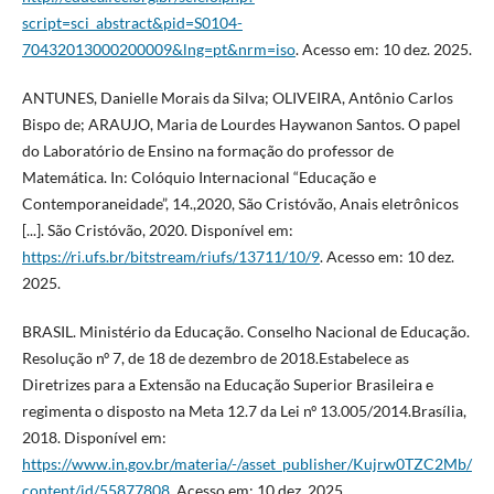
script=sci_abstract&pid=S0104-
70432013000200009&lng=pt&nrm=iso
. Acesso em: 10 dez. 2025.
ANTUNES, Danielle Morais da Silva; OLIVEIRA, Antônio Carlos
Bispo de; ARAUJO, Maria de Lourdes Haywanon Santos. O papel
do Laboratório de Ensino na formação do professor de
Matemática. In: Colóquio Internacional “Educação e
Contemporaneidade”, 14.,2020, São Cristóvão, Anais eletrônicos
[...]. São Cristóvão, 2020. Disponível em:
https://ri.ufs.br/bitstream/riufs/13711/10/9
. Acesso em: 10 dez.
2025.
BRASIL. Ministério da Educação. Conselho Nacional de Educação.
Resolução nº 7, de 18 de dezembro de 2018.Estabelece as
Diretrizes para a Extensão na Educação Superior Brasileira e
regimenta o disposto na Meta 12.7 da Lei nº 13.005/2014.Brasília,
2018. Disponível em:
https://www.in.gov.br/materia/-/asset_publisher/Kujrw0TZC2Mb/
content/id/55877808
. Acesso em: 10 dez. 2025.