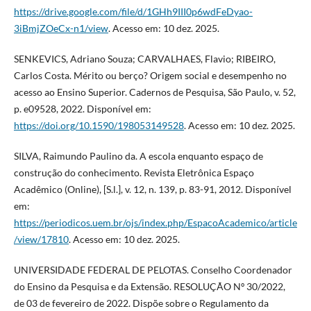
https://drive.google.com/file/d/1GHh9III0p6wdFeDyao-
3iBmjZOeCx-n1/view
. Acesso em: 10 dez. 2025.
SENKEVICS, Adriano Souza; CARVALHAES, Flavio; RIBEIRO,
Carlos Costa. Mérito ou berço? Origem social e desempenho no
acesso ao Ensino Superior. Cadernos de Pesquisa, São Paulo, v. 52,
p. e09528, 2022. Disponível em:
https://doi.org/10.1590/198053149528
. Acesso em: 10 dez. 2025.
SILVA, Raimundo Paulino da. A escola enquanto espaço de
construção do conhecimento. Revista Eletrônica Espaço
Acadêmico (Online), [S.l.], v. 12, n. 139, p. 83-91, 2012. Disponível
em:
https://periodicos.uem.br/ojs/index.php/EspacoAcademico/article
/view/17810
. Acesso em: 10 dez. 2025.
UNIVERSIDADE FEDERAL DE PELOTAS. Conselho Coordenador
do Ensino da Pesquisa e da Extensão. RESOLUÇÃO Nº 30/2022,
de 03 de fevereiro de 2022. Dispõe sobre o Regulamento da