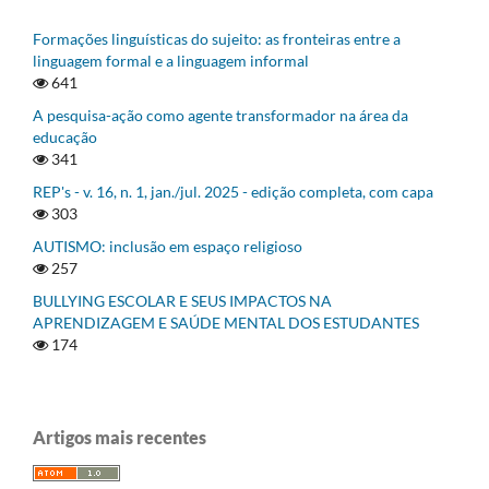
Formações linguísticas do sujeito: as fronteiras entre a
linguagem formal e a linguagem informal
641
A pesquisa-ação como agente transformador na área da
educação
341
REP's - v. 16, n. 1, jan./jul. 2025 - edição completa, com capa
303
AUTISMO: inclusão em espaço religioso
257
BULLYING ESCOLAR E SEUS IMPACTOS NA
APRENDIZAGEM E SAÚDE MENTAL DOS ESTUDANTES
174
Artigos mais recentes