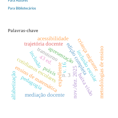
Para Autores
Para Bibliotecários
Palavras-chave
acessibilidade
criança migrante
trajetória docente
edição completa
apresentação
metodologias de ensino
transtorno
inclusão escolar
inclusão
43 ed.
cotidianos escolares
v. 16
expediente
ensino de matemática
práxis
nov./dez. 2025
alfabetização
baixa visão
n. 3
pedagogia
mediação docente