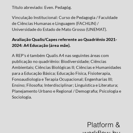
Título abreviado: Even. Pedagóg.
Vinculação Institucional: Curso de Pedagogia / Faculdade
de Ciências Humanas e Linguagem (FACHLIN) /
Universidade do Estado de Mato Grosso (UNEMAT).
Avaliação Qualis/Capes referente ao Quadriênio 2021-
2024: A4 Educação (área mãe).
A REP's é também Qualis A4 nas seguintes áreas com
publicação no quadriênio: Biodiversidade; Ciências
Ambientais; Ciências Biológicas II; Ciências e Humanidades
para a Educação Básica; Educação Física, Fisioterapia,
Fonoaudiologia e Terapia Ocupacional; Engenharias III;
Ensino; Filosofia; Interdisciplinar; Linguística e Literatura;
Planejamento Urbano e Regional / Demografia; Psicologia e
Sociologia.