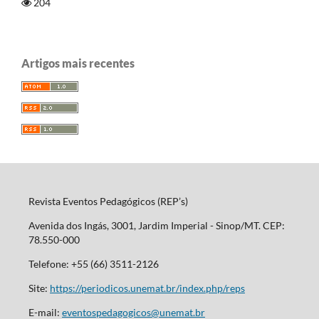
204
Artigos mais recentes
Revista Eventos Pedagógicos (REP’s)
Avenida dos Ingás, 3001, Jardim Imperial - Sinop/MT. CEP:
78.550-000
Telefone: +55 (66) 3511-2126
Site:
https://periodicos.unemat.br/index.php/reps
E-mail:
eventospedagogicos@unemat.br