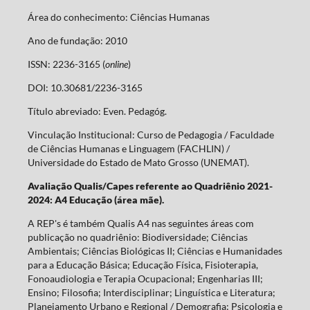
Área do conhecimento: Ciências Humanas
Ano de fundação: 2010
ISSN: 2236-3165 (
online
)
DOI: 10.30681/2236-3165
Título abreviado: Even. Pedagóg.
Vinculação Institucional: Curso de Pedagogia / Faculdade
de Ciências Humanas e Linguagem (FACHLIN) /
Universidade do Estado de Mato Grosso (UNEMAT).
Avaliação Qualis/Capes referente ao Quadriênio 2021-
2024: A4 Educação (área mãe).
A REP's é também Qualis A4 nas seguintes áreas com
publicação no quadriênio: Biodiversidade; Ciências
Ambientais; Ciências Biológicas II; Ciências e Humanidades
para a Educação Básica; Educação Física, Fisioterapia,
Fonoaudiologia e Terapia Ocupacional; Engenharias III;
Ensino; Filosofia; Interdisciplinar; Linguística e Literatura;
Planejamento Urbano e Regional / Demografia; Psicologia e