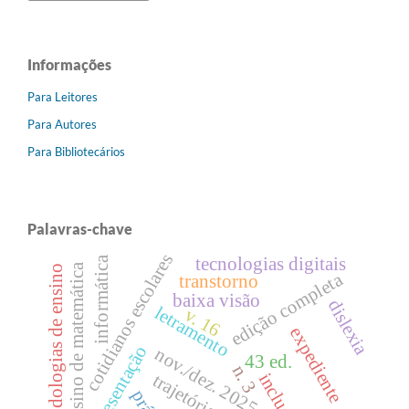
Informações
Para Leitores
Para Autores
Para Bibliotecários
Palavras-chave
cotidianos escolares
tecnologias digitais
informática
ensino de matemática
metodologias de ensino
edição completa
transtorno
baixa visão
dislexia
letramento
v. 16
expediente
apresentação
nov./dez. 2025
43 ed.
n. 3
inclusão