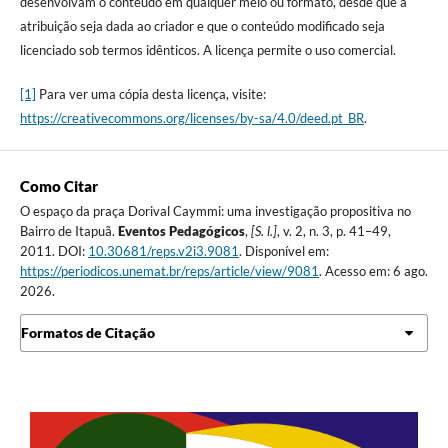
desenvolvam o conteúdo em qualquer meio ou formato, desde que a
atribuição seja dada ao criador e que o conteúdo modificado seja
licenciado sob termos idênticos. A licença permite o uso comercial.
[1]
Para ver uma cópia desta licença, visite:
https://creativecommons.org/licenses/by-sa/4.0/deed.pt_BR
.
Como Citar
O espaço da praça Dorival Caymmi: uma investigação propositiva no
Bairro de Itapuã.
Eventos Pedagógicos
,
[S. l.]
, v. 2, n. 3, p. 41–49,
2011. DOI:
10.30681/reps.v2i3.9081
. Disponível em:
https://periodicos.unemat.br/reps/article/view/9081
. Acesso em: 6 ago.
2026.
Formatos de Citação