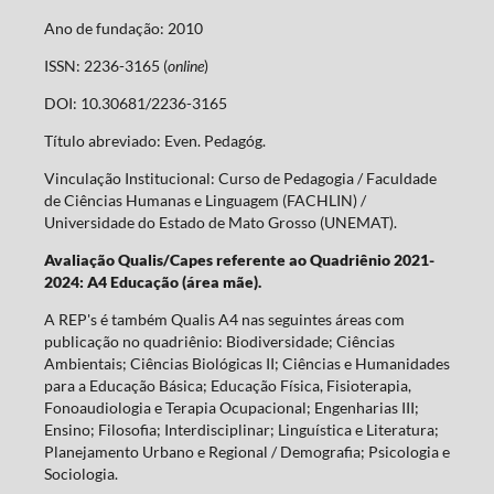
Ano de fundação: 2010
ISSN: 2236-3165 (
online
)
DOI: 10.30681/2236-3165
Título abreviado: Even. Pedagóg.
Vinculação Institucional: Curso de Pedagogia / Faculdade
de Ciências Humanas e Linguagem (FACHLIN) /
Universidade do Estado de Mato Grosso (UNEMAT).
Avaliação Qualis/Capes referente ao Quadriênio 2021-
2024: A4 Educação (área mãe).
A REP's é também Qualis A4 nas seguintes áreas com
publicação no quadriênio: Biodiversidade; Ciências
Ambientais; Ciências Biológicas II; Ciências e Humanidades
para a Educação Básica; Educação Física, Fisioterapia,
Fonoaudiologia e Terapia Ocupacional; Engenharias III;
Ensino; Filosofia; Interdisciplinar; Linguística e Literatura;
Planejamento Urbano e Regional / Demografia; Psicologia e
Sociologia.