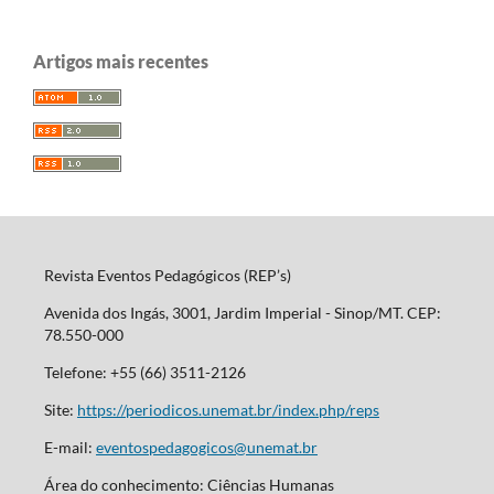
Artigos mais recentes
Revista Eventos Pedagógicos (REP’s)
Avenida dos Ingás, 3001, Jardim Imperial - Sinop/MT. CEP:
78.550-000
Telefone: +55 (66) 3511-2126
Site:
https://periodicos.unemat.br/index.php/reps
E-mail:
eventospedagogicos@unemat.br
Área do conhecimento: Ciências Humanas