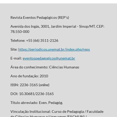
Revista Eventos Pedagógicos (REP’s)
Avenida dos Ingás, 3001, Jardim Imperial - Sinop/MT. CEP:
78.550-000
Telefone: +55 (66) 3511-2126
Site:
https://periodicos.unemat.br/index.php/reps
E-mail:
eventospedagogicos@unemat.br
Área do conhecimento: Ciências Humanas
Ano de fundação: 2010
ISSN: 2236-3165 (
online
)
DOI: 10.30681/2236-3165
Título abreviado: Even. Pedagóg.
Vinculação Institucional: Curso de Pedagogia / Faculdade
de Ciências Humanas e Linguagem (FACHLIN) /