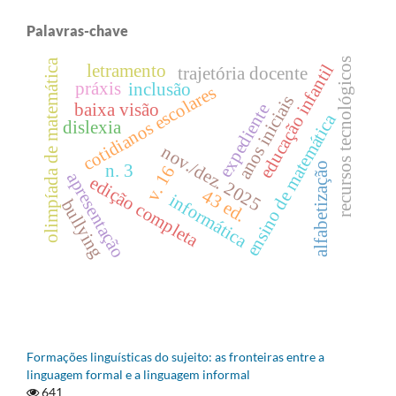
Palavras-chave
recursos tecnológicos
olimpíada de matemática
educação infantil
letramento
trajetória docente
práxis
inclusão
cotidianos escolares
anos iniciais
baixa visão
expediente
ensino de matemática
dislexia
nov./dez. 2025
alfabetização
n. 3
v. 16
apresentação
edição completa
43 ed.
informática
bullying
Formações linguísticas do sujeito: as fronteiras entre a
linguagem formal e a linguagem informal
641